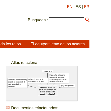
EN
| ES |
FR
Búsqueda :
do los retos
El equipamiento de los actores
Atlas relacional:
Inclusión social
Papel de las autoridades
locales en la promoción,
Actores de la economía
surgimiento y desarrollo de
Papel de la economía social y
cooperativa o alternativa
iniciativas ciudadanas
solidaria en el desarrollo de
cadenas productivas
Apoyo al empleo local
sostenibles
Pourquoi mettre en
place une politique de
soutien à l’économie
sociale et solidaire ?
Documentos relacionados: