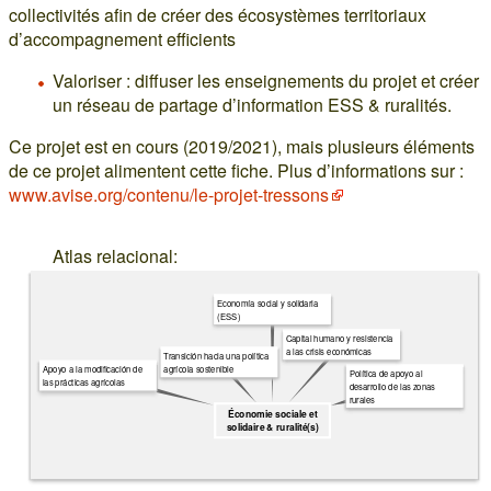
collectivités afin de créer des écosystèmes territoriaux
d’accompagnement efficients
Valoriser : diffuser les enseignements du projet et créer
un réseau de partage d’information ESS & ruralités.
Ce projet est en cours (2019/2021), mais plusieurs éléments
de ce projet alimentent cette fiche. Plus d’informations sur :
www.avise.org/contenu/le-projet-tressons
Atlas relacional:
Economía social y solidaria
(ESS)
Capital humano y resistencia
a las crisis económicas
Transición hacia una política
agrícola sostenible
Apoyo a la modificación de
Política de apoyo al
las prácticas agrícolas
desarrollo de las zonas
rurales
Économie sociale et
solidaire & ruralité(s)