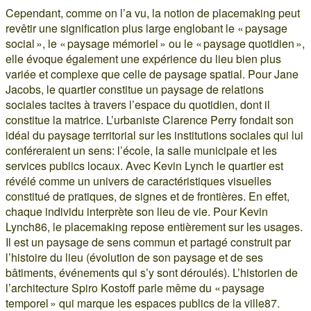
Cependant, comme on l’a vu, la notion de placemaking peut
revêtir une signification plus large englobant le « paysage
social », le « paysage mémoriel » ou le « paysage quotidien »,
elle évoque également une expérience du lieu bien plus
variée et complexe que celle de paysage spatial. Pour Jane
Jacobs, le quartier constitue un paysage de relations
sociales tacites à travers l’espace du quotidien, dont il
constitue la matrice. L’urbaniste Clarence Perry fondait son
idéal du paysage territorial sur les institutions sociales qui lui
conféreraient un sens: l’école, la salle municipale et les
services publics locaux. Avec Kevin Lynch le quartier est
révélé comme un univers de caractéristiques visuelles
constitué de pratiques, de signes et de frontières. En effet,
chaque individu interprète son lieu de vie. Pour Kevin
Lynch86, le placemaking repose entièrement sur les usages.
Il est un paysage de sens commun et partagé construit par
l’histoire du lieu (évolution de son paysage et de ses
bâtiments, événements qui s’y sont déroulés). L’historien de
l’architecture Spiro Kostoff parle même du « paysage
temporel » qui marque les espaces publics de la ville87.