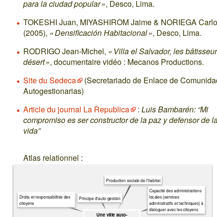
para la ciudad popular »
, Desco, Lima.
TOKESHI Juan, MIYASHIROM Jaime & NORIEGA Carl
(2005),
« Densificación Habitacional »
, Desco, Lima.
RODRIGO Jean-Michel,
« Villa el Salvador, les bâtisseu
désert »
, documentaire vidéo : Mecanos Productions.
Site du Sedeca
(Secretariado de Enlace de Comunid
Autogestionarias)
Article du journal La Republica
:
Luis Bambarén: “Mi
compromiso es ser constructor de la paz y defensor de l
vida”
Atlas relationnel :
Production sociale de l'habitat
Capacité des administrations
Droits et responsabilités des
locales (services
Principe d'auto-gestion
citoyens
administratifs et techniques) à
dialoguer avec les citoyens
Une ville auto-