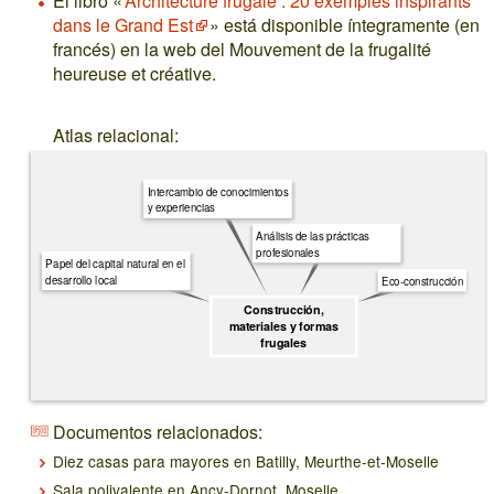
El libro «
Architecture frugale : 20 exemples inspirants
dans le Grand Est
» está disponible íntegramente (en
francés) en la web del Mouvement de la frugalité
heureuse et créative.
Atlas relacional:
Intercambio de conocimientos
y experiencias
Análisis de las prácticas
profesionales
Papel del capital natural en el
desarrollo local
Eco-construcción
Construcción,
materiales y formas
frugales
Documentos relacionados:
Diez casas para mayores en Batilly, Meurthe-et-Moselle
Sala polivalente en Ancy-Dornot, Moselle