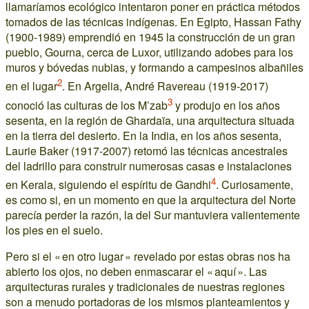
llamaríamos ecológico intentaron poner en práctica métodos
tomados de las técnicas indígenas. En Egipto, Hassan Fathy
(1900-1989) emprendió en 1945 la construcción de un gran
pueblo, Gourna, cerca de Luxor, utilizando adobes para los
muros y bóvedas nubias, y formando a campesinos albañiles
2
en el lugar
. En Argelia, André Ravereau (1919-2017)
3
conoció las culturas de los M’zab
y produjo en los años
sesenta, en la región de Ghardaïa, una arquitectura situada
en la tierra del desierto. En la India, en los años sesenta,
Laurie Baker (1917-2007) retomó las técnicas ancestrales
del ladrillo para construir numerosas casas e instalaciones
4
en Kerala, siguiendo el espíritu de Gandhi
. Curiosamente,
es como si, en un momento en que la arquitectura del Norte
parecía perder la razón, la del Sur mantuviera valientemente
los pies en el suelo.
Pero si el « en otro lugar » revelado por estas obras nos ha
abierto los ojos, no deben enmascarar el « aquí ». Las
arquitecturas rurales y tradicionales de nuestras regiones
son a menudo portadoras de los mismos planteamientos y