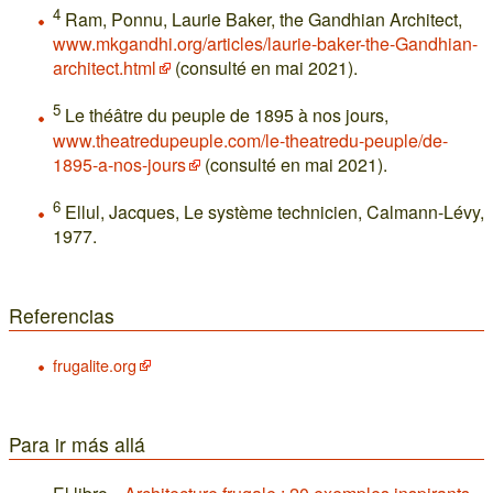
4
Ram, Ponnu, Laurie Baker, the Gandhian Architect,
www.mkgandhi.org/articles/laurie-baker-the-Gandhian-
architect.html
(consulté en mai 2021).
5
Le théâtre du peuple de 1895 à nos jours,
www.theatredupeuple.com/le-theatredu-peuple/de-
1895-a-nos-jours
(consulté en mai 2021).
6
Ellul, Jacques, Le système technicien, Calmann-Lévy,
1977.
Referencias
frugalite.org
Para ir más allá