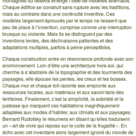
montagnes ou déserts émerge l’idée de modèles alternatifs.
Chaque édifice se construit sans rupture avec les traditions,
mais au contraire dans une continuité inventive. Ces
modèles largement éprouvés par le temps ne laissent que
peu de place à l’invention, comprise comme une interruption
brusque ou violente. Mais ils se distinguent par des
inventions lentes, des déclinaisons patientes et des
adaptations multiples, parfois à peine perceptibles.
Chaque construction entre en résonnance profonde avec son
environnement. Loin d’être une architecture hors-sol, qui
cherche à s’abstraire de la topographie et des tourments des
paysages, elle épouse les pentes, les creux et les bosses.
Chaque mur et chaque toit raconte ses emprunts aux
ressources locales, aux matériaux et aux savoir-faire des
territoires. Finalement, c’est la simplicité, la sobriété et la
justesse qui marquent ces habitations magnifiquement
adaptées aux modes d’habiter, aux climats et aux paysages.
Bernard Rudofsky le résumera en disant qu’elles traduisent
un « art de vivre qui repose sur le culte de la frugalité ». En
écho avec cet inventaire alors largement ignoré du monde de