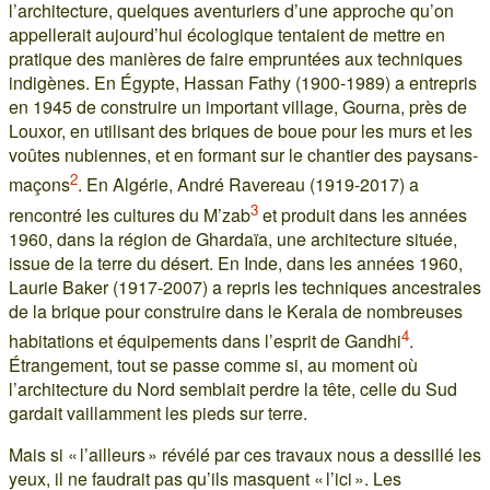
l’architecture, quelques aventuriers d’une approche qu’on
appellerait aujourd’hui écologique tentaient de mettre en
pratique des manières de faire empruntées aux techniques
indigènes. En Égypte, Hassan Fathy (1900-1989) a entrepris
en 1945 de construire un important village, Gourna, près de
Louxor, en utilisant des briques de boue pour les murs et les
voûtes nubiennes, et en formant sur le chantier des paysans-
2
maçons
. En Algérie, André Ravereau (1919-2017) a
3
rencontré les cultures du M’zab
et produit dans les années
1960, dans la région de Ghardaïa, une architecture située,
issue de la terre du désert. En Inde, dans les années 1960,
Laurie Baker (1917-2007) a repris les techniques ancestrales
de la brique pour construire dans le Kerala de nombreuses
4
habitations et équipements dans l’esprit de Gandhi
.
Étrangement, tout se passe comme si, au moment où
l’architecture du Nord semblait perdre la tête, celle du Sud
gardait vaillamment les pieds sur terre.
Mais si « l’ailleurs » révélé par ces travaux nous a dessillé les
yeux, il ne faudrait pas qu’ils masquent « l’ici ». Les