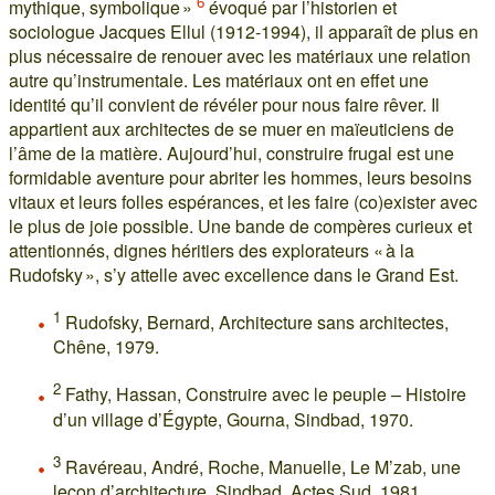
6
mythique, symbolique »
évoqué par l’historien et
sociologue Jacques Ellul (1912-1994), il apparaît de plus en
plus nécessaire de renouer avec les matériaux une relation
autre qu’instrumentale. Les matériaux ont en effet une
identité qu’il convient de révéler pour nous faire rêver. Il
appartient aux architectes de se muer en maïeuticiens de
l’âme de la matière. Aujourd’hui, construire frugal est une
formidable aventure pour abriter les hommes, leurs besoins
vitaux et leurs folles espérances, et les faire (co)exister avec
le plus de joie possible. Une bande de compères curieux et
attentionnés, dignes héritiers des explorateurs « à la
Rudofsky », s’y attelle avec excellence dans le Grand Est.
1
Rudofsky, Bernard, Architecture sans architectes,
Chêne, 1979.
2
Fathy, Hassan, Construire avec le peuple – Histoire
d’un village d’Égypte, Gourna, Sindbad, 1970.
3
Ravéreau, André, Roche, Manuelle, Le M’zab, une
leçon d’architecture, Sindbad, Actes Sud, 1981.