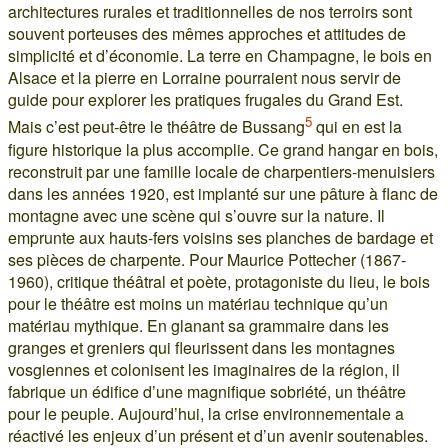
architectures rurales et traditionnelles de nos terroirs sont
souvent porteuses des mêmes approches et attitudes de
simplicité et d’économie. La terre en Champagne, le bois en
Alsace et la pierre en Lorraine pourraient nous servir de
guide pour explorer les pratiques frugales du Grand Est.
5
Mais c’est peut-être le théâtre de Bussang
qui en est la
figure historique la plus accomplie. Ce grand hangar en bois,
reconstruit par une famille locale de charpentiers-menuisiers
dans les années 1920, est implanté sur une pâture à flanc de
montagne avec une scène qui s’ouvre sur la nature. Il
emprunte aux hauts-fers voisins ses planches de bardage et
ses pièces de charpente. Pour Maurice Pottecher (1867-
1960), critique théâtral et poète, protagoniste du lieu, le bois
pour le théâtre est moins un matériau technique qu’un
matériau mythique. En glanant sa grammaire dans les
granges et greniers qui fleurissent dans les montagnes
vosgiennes et colonisent les imaginaires de la région, il
fabrique un édifice d’une magnifique sobriété, un théâtre
pour le peuple. Aujourd’hui, la crise environnementale a
réactivé les enjeux d’un présent et d’un avenir soutenables.