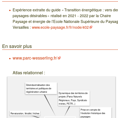
Expérience extraite du guide « Transition énergétique : vers de
paysages désirables » réalisé en 2021 - 2022 par la Chaire
Paysage et énergie de l’Ecole Nationale Supérieure du Paysa
Versailles :
www.ecole-paysage.fr/fr/node/402
En savoir plus
www.parc-wesserling.fr/
Atlas relationnel :
Désindustrialisation des
territoires et politiques de
régénération urbaine
Dynamique des territoires de
projets (Parcs Naturels
Régionaux, Pays, Syndicats
mixtes, PETR...)
Prise en compte de
l'évolution historique des
Renaturation, féralité, friches
paysages