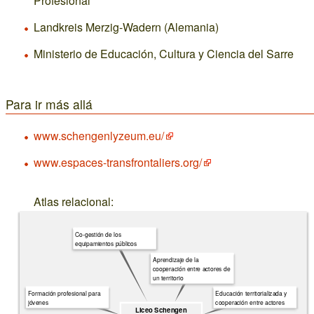
Profesional
Landkreis Merzig-Wadern (Alemania)
Ministerio de Educación, Cultura y Ciencia del Sarre
Para ir más allá
www.schengenlyzeum.eu/
www.espaces-transfrontaliers.org/
Atlas relacional:
Co-gestión de los
equipamientos públicos
Aprendizaje de la
cooperación entre actores de
un territorio
Formación profesional para
Educación territorializada y
jóvenes
cooperación entre actores
Liceo Schengen