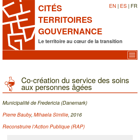
EN
|
ES
| FR
CITÉS
TERRITOIRES
GOUVERNANCE
Le territoire au cœur de la transition
Co-création du service des soins
aux personnes âgées
Municipalité de Fredericia (Danemark)
Pierre Bauby
,
Mihaela Similie
, 2016
Reconstruire l’Action Publique (RAP)