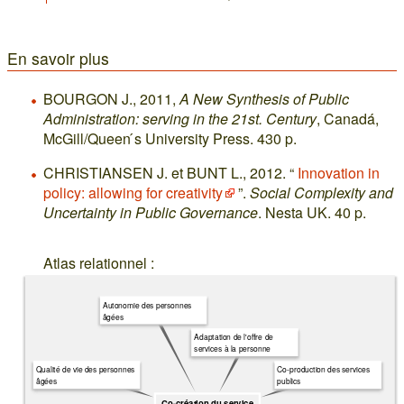
En savoir plus
BOURGON J., 2011,
A New Synthesis of Public
Administration: serving in the 21st. Century
, Canadá,
McGill/Queen ́s University Press. 430 p.
CHRISTIANSEN J. et BUNT L., 2012. “
Innovation in
policy: allowing for creativity
”.
Social Complexity and
Uncertainty in Public Governance
. Nesta UK. 40 p.
Atlas relationnel :
Autonomie des personnes
âgées
Adaptation de l'offre de
services à la personne
Qualité de vie des personnes
Co-production des services
âgées
publics
Co-création du service