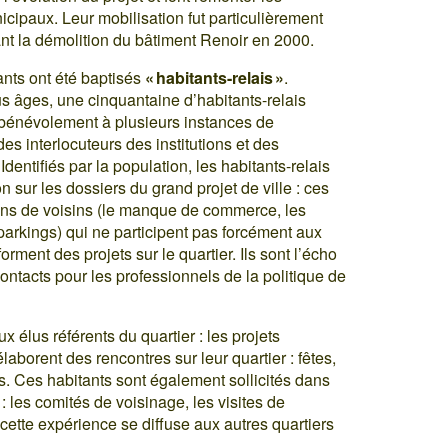
cipaux. Leur mobilisation fut particulièrement
ant la démolition du bâtiment Renoir en 2000.
nts ont été baptisés
« habitants-relais »
.
âges, une cinquantaine d’habitants-relais
t bénévolement à plusieurs instances de
es interlocuteurs des institutions et des
dentifiés par la population, les habitants-relais
n sur les dossiers du grand projet de ville : ces
oins de voisins (le manque de commerce, les
 parkings) qui ne participent pas forcément aux
forment des projets sur le quartier. Ils sont l’écho
contacts pour les professionnels de la politique de
x élus référents du quartier : les projets
aborent des rencontres sur leur quartier : fêtes,
. Ces habitants sont également sollicités dans
 les comités de voisinage, les visites de
 cette expérience se diffuse aux autres quartiers