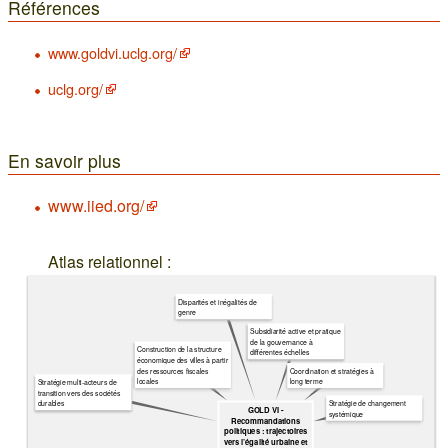
Références
www.goldvi.uclg.org/
uclg.org/
En savoir plus
www.iied.org/
Atlas relationnel :
Disparités et inégalités de
genre
Subsidiarité active et pratique
de la gouvernance à
Construction de la structure
différentes échelles
économique des villes à partir
Coordination et stratégies à
des ressources fiscales
long terme
locales
Stratégie multi-acteurs de
transition vers des sociétés
Stratégie de changement
durables
GOLD VI -
systémique
Recommandations
politiques : trajectoires
vers l’égalité urbaine et