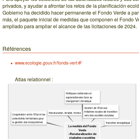
privados, y ayudar a afrontar los retos de la planificación ecoló
Gobierno ha decidido hacer permanente el Fondo Verde a part
más, el paquete inicial de medidas que componen el Fondo V
ampliado para ampliar el alcance de las licitaciones de 2024.
Références
www.ecologie.gouv.fr/fonds-vert
Atlas relationnel :
Politiques nationales et
supranationales face au
changement climatique
Soutien de l’État aux
initiatives locales de transition
Renaturation, féralité, friches
Coopération entre l'État et les
vers des sociétés durables
collectivités territoriales pour
la gestion des écosystèmes
Transition énergétique
La medida del Fondo
Verde
«Renaturalización de
ciudades y pueblos