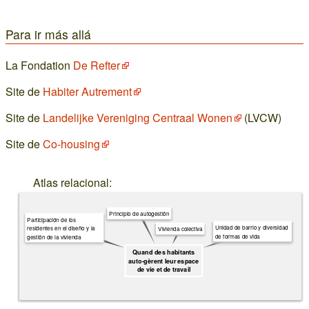
Para ir más allá
La Fondation
De Refter
Site de
Habiter Autrement
Site de
Landelijke Vereniging Centraal Wonen
(LVCW)
Site de
Co-housing
Atlas relacional:
Principio de autogestión
Participación de los
Unidad de barrio y diversidad
residentes en el diseño y la
Vivienda colectiva
de formas de vida
gestión de la vivienda
Quand des habitants
auto-gèrent leur espace
de vie et de travail