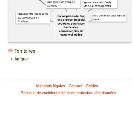
changement de pratiques
gouvernementale (ONG)
agricoles
d'aide au développement
Adaptation des modes de vie
Rôle de l'alimentation dans la
En los países del Sur,
face au changement
santé
una protección social
climatique
ecológica para hacer
frente a las
consecuencias del
cambio climático
Territoires :
Afrique
Mentions légales
Contact
Crédits
Politique de confidentialité et de protection des données