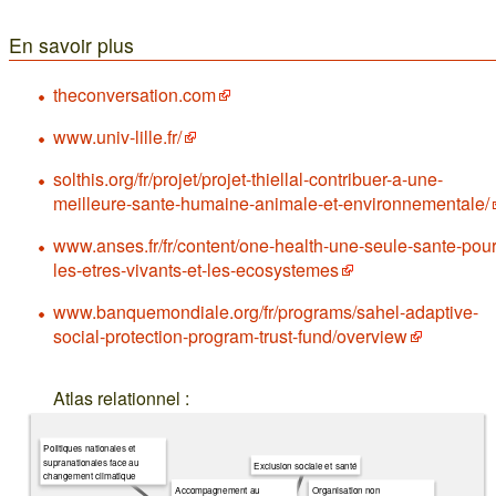
En savoir plus
theconversation.com
www.univ-lille.fr/
solthis.org/fr/projet/projet-thiellal-contribuer-a-une-
meilleure-sante-humaine-animale-et-environnementale/
www.anses.fr/fr/content/one-health-une-seule-sante-pour
les-etres-vivants-et-les-ecosystemes
www.banquemondiale.org/fr/programs/sahel-adaptive-
social-protection-program-trust-fund/overview
Atlas relationnel :
Politiques nationales et
supranationales face au
Exclusion sociale et santé
changement climatique
Accompagnement au
Organisation non