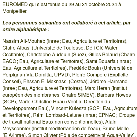
EUROMED qui s’est tenue du 29 au 31 octobre 2024 à
Montpellier.
Les personnes suivantes ont collaboré à cet article, par
ordre alphabétique :
Nassim Ait-Mouheb (Inrae ; Eau, Agriculture et Territoires),
Claire Albasi (Université de Toulouse, Défi Clé Water
Occitanie), Christophe Audouin (Suez), Gilles Belaud (Chaire
EACC ; Eau, Agriculture et Territoires), Sami Bouarfa (Inrae ;
Eau, Agriculture et Territoires), Frédéric Bouin (Université de
Perpignan Via Domitia, UPVD), Pierre Compère (Explicite
Conseil), Ehssan El Meknassi (Costea), Jérôme Harmand
(Inrae ; Eau, Agriculture et Territoires), Marc Heran (Institut
européen des membranes, Chaire SIMEV), Barbara Howes
(SCP), Marie-Christine Huau (Veolia, Direction du
Développement Eau), Vincent Kulesza (SCP ; Eau, Agricultur
et Territoires), Rémi Lombard-Latune (Inrae ; EPNAC ; Groupe
de travail national Eaux non conventionnelles), Alain
Meyssonnier (Institut méditerranéen de l’eau), Bruno Molle
(EIA/Inrae), Simon Olivier (Pôle de compétitivité Aqua-Valley),