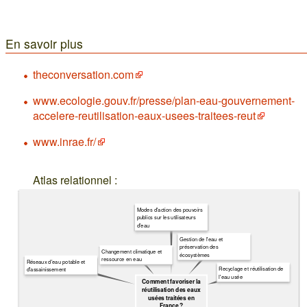
En savoir plus
theconversation.com
www.ecologie.gouv.fr/presse/plan-eau-gouvernement-
accelere-reutilisation-eaux-usees-traitees-reut
www.inrae.fr/
Atlas relationnel :
Modes d'action des pouvoirs
publics sur les utilisateurs
d'eau
Gestion de l'eau et
préservation des
Changement climatique et
écosystèmes
ressource en eau
Réseaux d'eau potable et
Recyclage et réutilisation de
d'assainissement
l'eau usée
Comment favoriser la
réutilisation des eaux
usées traitées en
France ?