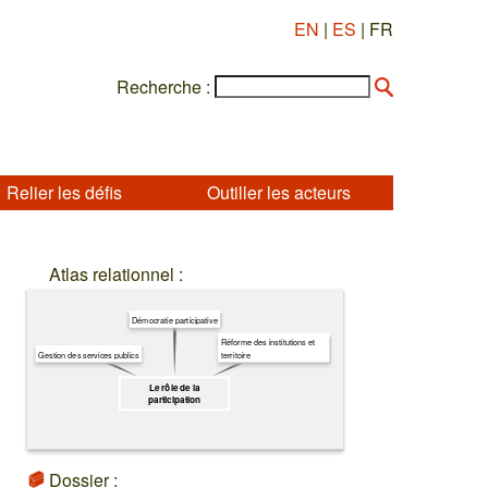
EN
|
ES
| FR
Recherche :
Relier les défis
Outiller les acteurs
Atlas relationnel :
Démocratie participative
Réforme des institutions et
territoire
Gestion des services publics
Le rôle de la
participation
Dossier :