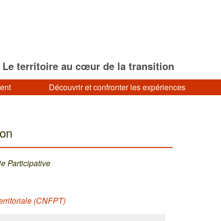
Le territoire au cœur de la transition
ment
Découvrir et confronter les expériences
ion
 Participative
erritoriale (CNFPT)