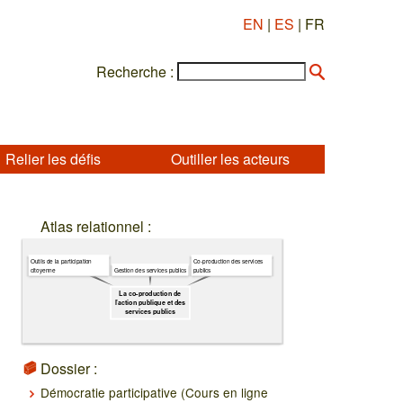
EN
|
ES
| FR
Recherche :
Relier les défis
Outiller les acteurs
Atlas relationnel :
Outils de la participation
Co-production des services
citoyenne
publics
Gestion des services publics
La co-production de
l’action publique et des
services publics
Dossier :
Démocratie participative (Cours en ligne