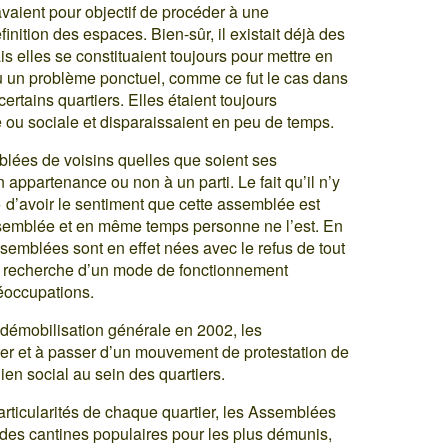
aient pour objectif de procéder à une
finition des espaces. Bien-sûr, il existait déjà des
 elles se constituaient toujours pour mettre en
ou un problème ponctuel, comme ce fut le cas dans
rtains quartiers. Elles étaient toujours
 ou sociale et disparaissaient en peu de temps.
lées de voisins quelles que soient ses
 appartenance ou non à un parti. Le fait qu’il n’y
» d’avoir le sentiment que cette assemblée est
Assemblée et en même temps personne ne l’est. En
Assemblées sont en effet nées avec le refus de tout
, la recherche d’un mode de fonctionnement
réoccupations.
 démobilisation générale en 2002, les
r et à passer d’un mouvement de protestation de
en social au sein des quartiers.
articularités de chaque quartier, les Assemblées
des cantines populaires pour les plus démunis,