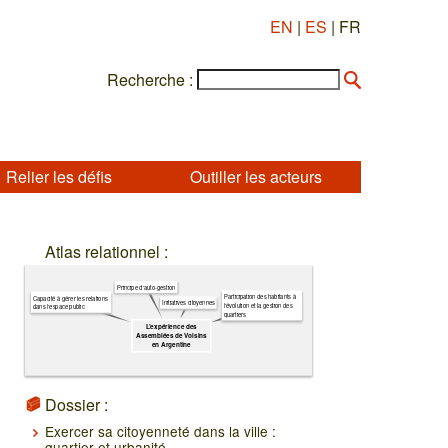
EN
|
ES
| FR
Recherche :
Relier les défis
Outiller les acteurs
Atlas relationnel :
Principe d'auto-gestion
Participation des habitants à
Capacité à gérer les relations
Initiatives citoyennes
l'évolution et la gestion des
dans l'espace public
quartiers
L’expérience des
Assemblées de Voisins
en Argentine
Dossier :
Exercer sa citoyenneté dans la ville :
quartier et urbanité