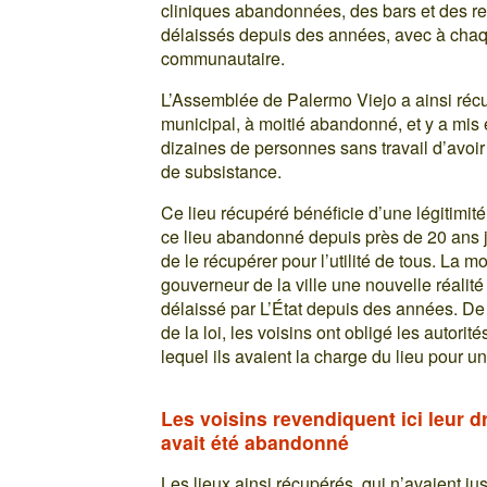
cliniques abandonnées, des bars et des r
délaissés depuis des années, avec à chaque
communautaire.
L’Assemblée de Palermo Viejo a ainsi réc
municipal, à moitié abandonné, et y a mis 
dizaines de personnes sans travail d’avoi
de subsistance.
Ce lieu récupéré bénéficie d’une légitimit
ce lieu abandonné depuis près de 20 ans j
de le récupérer pour l’utilité de tous. La m
gouverneur de la ville une nouvelle réalité
délaissé par L’État depuis des années. De 
de la loi, les voisins ont obligé les autori
lequel ils avaient la charge du lieu pour un
Les voisins revendiquent ici leur dro
avait été abandonné
Les lieux ainsi récupérés, qui n’avaient jus