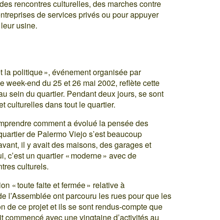
des rencontres culturelles, des marches contre
entreprises de services privés ou pour appuyer
 leur usine.
et la politique », événement organisée par
e week-end du 25 et 26 mai 2002, reflète cette
 au sein du quartier. Pendant deux jours, se sont
t culturelles dans tout le quartier.
comprendre comment a évolué la pensée des
artier de Palermo Viejo s’est beaucoup
vant, il y avait des maisons, des garages et
i, c’est un quartier « moderne » avec de
tres culturels.
on « toute faite et fermée » relative à
de l’Assemblée ont parcouru les rues pour que les
on de ce projet et ils se sont rendus-compte que
ait commencé avec une vingtaine d’activités au