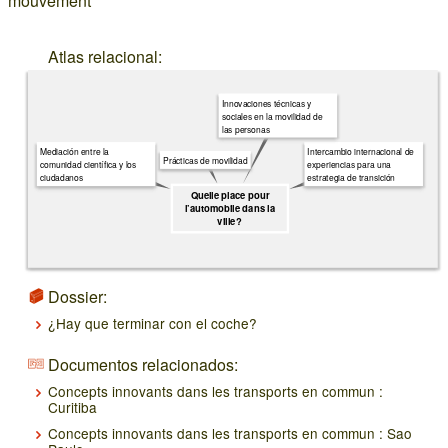
mouvement
Atlas relacional:
Innovaciones técnicas y
sociales en la movilidad de
las personas
Mediación entre la
Intercambio internacional de
Prácticas de movilidad
comunidad científica y los
experiencias para una
ciudadanos
estrategia de transición
Quelle place pour
l’automobile dans la
ville ?
Dossier:
¿Hay que terminar con el coche?
Documentos relacionados:
Concepts innovants dans les transports en commun :
Curitiba
Concepts innovants dans les transports en commun : Sao