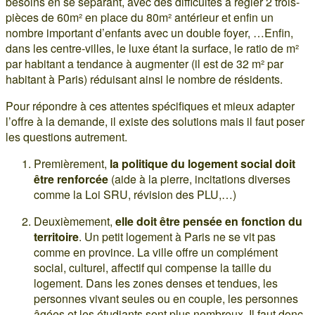
besoins en se séparant, avec des difficultés à régler 2 trois-
pièces de 60m² en place du 80m² antérieur et enfin un
nombre important d’enfants avec un double foyer, …Enfin,
dans les centre-villes, le luxe étant la surface, le ratio de m²
par habitant a tendance à augmenter (il est de 32 m² par
habitant à Paris) réduisant ainsi le nombre de résidents.
Pour répondre à ces attentes spécifiques et mieux adapter
l’offre à la demande, il existe des solutions mais il faut poser
les questions autrement.
Premièrement,
la politique du logement social doit
être renforcée
(aide à la pierre, incitations diverses
comme la Loi SRU, révision des PLU,…)
Deuxièmement,
elle doit être pensée en fonction du
territoire
. Un petit logement à Paris ne se vit pas
comme en province. La ville offre un complément
social, culturel, affectif qui compense la taille du
logement. Dans les zones denses et tendues, les
personnes vivant seules ou en couple, les personnes
âgées et les étudiants sont plus nombreux. Il faut donc