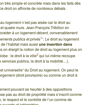
ion très simple et concrète mais dans les faits dès
à ce droit on affronte de nombreux débats
t au logement n’est pas aisée car le droit au
t et quatre murs. Jean-François Tribillon en
’accéder à un logement décent, convenablement
1
pements publics et privés
”. Le droit au logement
 de l’habitat mais aussi
une insertion dans
s on élargit la notion de droit au logement plus on
2
lobe : le droit à la ville
qui lui-même recoupe
x services publics, le droit à la mobilité…).
e et universelle” du Droit au logement. On peut le
ébergement (droit provisoire) ou comme un droit à
logement pouvant se heurter à des oppositions
ppose pas au droit de propriété mais s’inscrit comme
, le respect et le contrôle de l’un comme de
e ouverte et intégratrice.