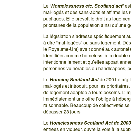
Le “
Homelessness etc. Scotland act
” es
mal-logés et des sans-abris et affirme les r
publiques. Elle prévoit le droit au logeme
prioritaires de la population ainsi qu’une 
La législation s’adresse spécifiquement a
à dire “mal-logées” ou sans logement. Dès
le Royaume-Uni) avait donné aux autorités
identifiées comme homeless, à la double co
intentionnellement et qu’elles appartienne
personnes vulnérables ou handicapées, p
Le
Housing Scotland Act
de 2001 élargit
mal-logés et introduit, pour les prioritaires
de logement adaptée à leurs besoins. L’impo
immédiatement une offre l’oblige à héber
raisonnable. Beaucoup de collectivités se 
dépasser 28 jours.
Le
Homelessness Scotland Act de 200
entrées en vigueur, ouvre la voie à la supp