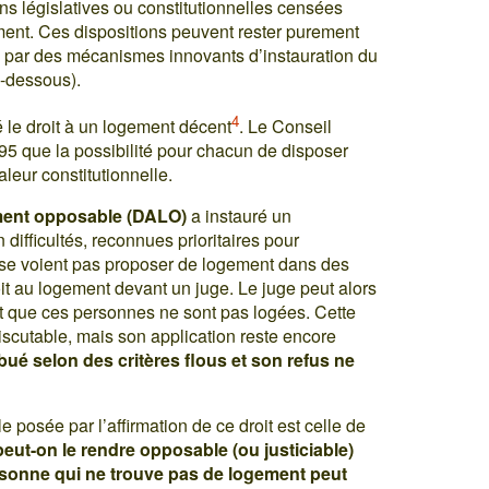
ns législatives ou constitutionnelles censées
ement. Ces dispositions peuvent rester purement
tes par des mécanismes innovants d’instauration du
i-dessous).
4
é le droit à un logement décent
. Le Conseil
1995 que la possibilité pour chacun de disposer
aleur constitutionnelle.
gement opposable (DALO)
a instauré un
ifficultés, reconnues prioritaires pour
ne se voient pas proposer de logement dans des
roit au logement devant un juge. Le juge peut alors
nt que ces personnes ne sont pas logées. Cette
iscutable, mais son application reste encore
ribué selon des critères flous et son refus ne
 posée par l’affirmation de ce droit est celle de
eut-on le rendre opposable (ou justiciable)
rsonne qui ne trouve pas de logement peut