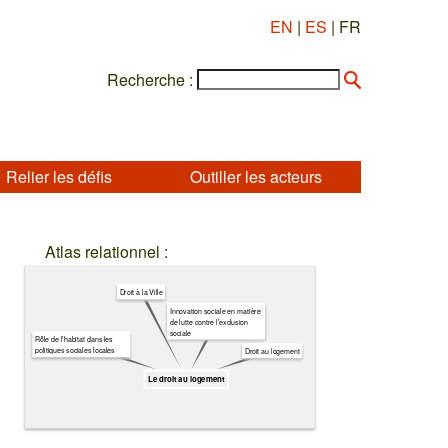
EN
|
ES
| FR
Recherche :
Relier les défis
Outiller les acteurs
Atlas relationnel :
Droit à la Ville
Innovation sociale en matière
de lutte contre l’exclusion
sociale
Rôle de l’habitat dans les
politiques sociales locales
Droit au logement
Le droit au logement