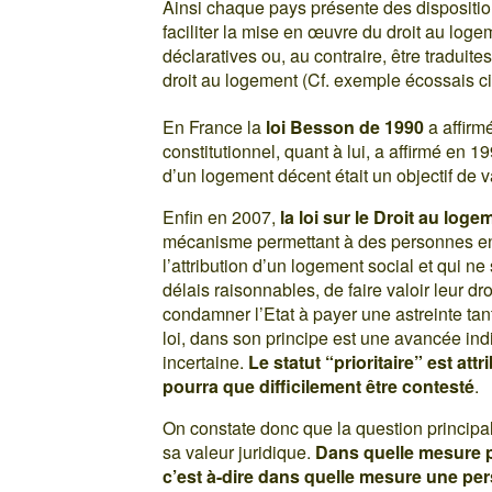
Ainsi chaque pays présente des dispositio
faciliter la mise en œuvre du droit au log
déclaratives ou, au contraire, être tradui
droit au logement (Cf. exemple écossais c
En France la
loi Besson de 1990
a affirm
constitutionnel, quant à lui, a affirmé en 
d’un logement décent était un objectif de v
Enfin en 2007,
la loi sur le Droit au lo
mécanisme permettant à des personnes en d
l’attribution d’un logement social et qui 
délais raisonnables, de faire valoir leur d
condamner l’Etat à payer une astreinte ta
loi, dans son principe est une avancée ind
incertaine.
Le statut “prioritaire” est att
pourra que difficilement être contesté
.
On constate donc que la question principale
sa valeur juridique.
Dans quelle mesure p
c’est à-dire dans quelle mesure une pe