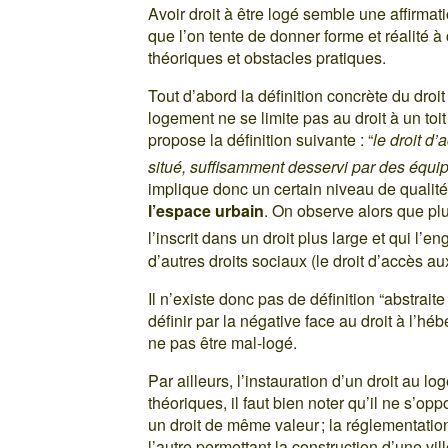
Avoir droit à être logé semble une affirmat
que l’on tente de donner forme et réalité 
théoriques et obstacles pratiques.
Tout d’abord la définition concrète du droi
logement ne se limite pas au droit à un toi
propose la définition suivante : “
le droit d
situé, suffisamment desservi par des équi
implique donc un certain niveau de qualité
l’espace urbain
. On observe alors que plu
l’inscrit dans un droit plus large et qui l’eng
d’autres droits sociaux (le droit d’accès au
Il n’existe donc pas de définition “abstrait
définir par la négative face au droit à l’h
ne pas être mal-logé.
Par ailleurs, l’instauration d’un droit au 
théoriques, il faut bien noter qu’il ne s’o
un droit de même valeur ; la réglementation
l’autre permettant la construction d’une vill