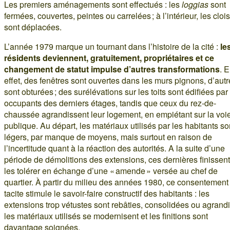
Les premiers aménagements sont effectués : les
loggias
sont
fermées, couvertes, peintes ou carrelées ; à l’intérieur, les cloi
sont déplacées.
L’année 1979 marque un tournant dans l’histoire de la cité :
le
résidents deviennent, gratuitement, propriétaires et ce
changement de statut impulse d’autres transformations
. 
effet, des fenêtres sont ouvertes dans les murs pignons, d’aut
sont obturées ; des surélévations sur les toits sont édifiées par
occupants des derniers étages, tandis que ceux du rez-de-
chaussée agrandissent leur logement, en empiétant sur la voi
publique. Au départ, les matériaux utilisés par les habitants so
légers, par manque de moyens, mais surtout en raison de
l’incertitude quant à la réaction des autorités. A la suite d’une
période de démolitions des extensions, ces dernières finissent
les tolérer en échange d’une « amende » versée au chef de
quartier. À partir du milieu des années 1980, ce consentement
tacite stimule le savoir-faire constructif des habitants : les
extensions trop vétustes sont rebâties, consolidées ou agrandi
les matériaux utilisés se modernisent et les finitions sont
davantage soignées.