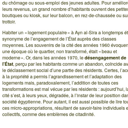
du chômage ou sous-emploi des jeunes adultes. Pour amélior
leurs revenus, un grand nombre d’habitants ouvrent des petite
boutiques ou kiosk, sur leur balcon, en rez-de-chaussée ou sur
trottoir.
Habiter un « logement populaire » à Ayn al-Sira a longtemps é
synonyme de l’engagement de l’État auprès des classes
moyennes. Les souvenirs de la cité des années 1960 évoquen
une époque où le quartier, non transformé, était « beau et
moderne ». Or, dans les années 1970, le
désengagement de
l’État
, perçu par les habitants comme un abandon, coïncide a
le déclassement social d’une partie des résidents. Certes, l’a
à la propriété a permis l’agrandissement et l’adaptation des
logements mais, paradoxalement, l’addition de toutes ces
transformations est mal vécue par les résidents : aujourd’hui, l
cité s’est, à leurs yeux, dégradée, à l’instar de leur position da
société égyptienne. Pour autant, il est aussi possible de lire to
ces micro-appropriations, résultant de savoir-faire individuels e
collectifs, comme des emblèmes de citadinité.