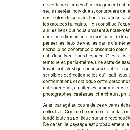
de certaines formes d’aménagement qui morc
seuls intérêts individuels, contribuant de 
ses règles de construction aux formes soci
les groupes humains. Il en constitue l’expr
sur les liens qui nous unissent à nous-mê
donc une dimension d’expertise et de trava
penser les lieux de vie, les partis d’amé
l’échelle de cohérence d’ensemble selon 
qui s’inscrivent dans l’espace. C’est ains
territoire et, par là-même, une sorte de tis
travaillent, ainsi que pour ceux qui le fréq
sensibles et émotionnelles qu’il sait nous 
confrontations et dialogue entre personnes t
entrepreneurs, architectes, aménageurs, él
photographes, cinéastes, chercheurs, phi
Ainsi partagé au cours de ces vivants échan
collective. Comme l’exprime si bien la 
fondé toute sa politique sur une reconquête
De ce fait, le paysage est probablement l