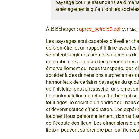
paysage pour le saisir dans sa dimensi
aménagements qu’en font les sociétés
À télécharger :
apres_petrole5.pdf
(7,1 Mio)
Les paysages sont capables d’éveiller chez
de bien-être, et un rapport intime avec les
semblent surgir des premiers moments de la
une aube naissante ou des phénomènes na
émerveillement qui nous transporte, des é
accéder à des dimensions surprenantes de
harmonieux de certains paysages du quoti
de l’histoire, peuvent susciter une émotio
La contemplation de brins d’herbes qui se 
feuillages, le secret d’un endroit qui nou
et devenir source d’inspiration. Les expér
touchent tous personnellement, donnant au
de l’écoute des lieux. Les dimensions d’un
lieux » peuvent surprendre par leur richess