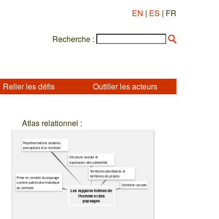
EN
|
ES
| FR
Recherche :
Relier les défis
Outiller les acteurs
Atlas relationnel :
Représentations sociales,
perceptions d’un territoire
Structure sociale et
expression des solidarités
Territoires identitaires et
territoires de projets
Prise en compte du paysage
comme patrimoine historique
Cohésion sociale
du territoire
Les rapports intimes de
l’homme et des
paysages