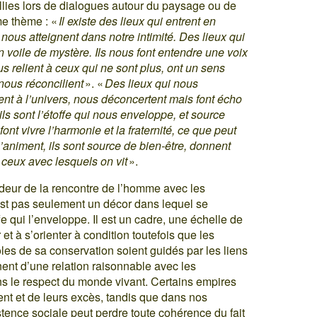
lies lors de dialogues autour du paysage ou de
me thème : «
Il existe des lieux qui entrent en
us atteignent dans notre intimité. Des lieux qui
n voile de mystère. Ils nous font entendre une voix
relient à ceux qui ne sont plus, ont un sens
 nous réconcilient
». «
Des lieux qui nous
nt à l’univers, nous déconcertent mais font écho
s sont l’étoffe qui nous enveloppe, et source
ont vivre l’harmonie et la fraternité, ce que peut
l’animent, ils sont source de bien-être, donnent
c ceux avec lesquels on vit
».
ndeur de la rencontre de l’homme avec les
’est pas seulement un décor dans lequel se
ffe qui l’enveloppe. Il est un cadre, une échelle de
et à s’orienter à condition toutefois que les
oles de sa conservation soient guidés par les liens
nent d’une relation raisonnable avec les
ns le respect du monde vivant. Certains empires
ent et de leurs excès, tandis que dans nos
stence sociale peut perdre toute cohérence du fait