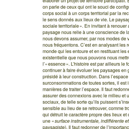
élaborer un projet de territoire participati
on parle de ceux qui ont le souci de configu
corps social à un corps territorial par la r
le sens donnés aux lieux de vie. Le paysage
sociale territoriale ». En invitant à renouer
paysage nous relie à une conscience de la 
nous devons assumer, par nos modes de vie
nous fréquentons. C’est en analysant les 
monde qui les entoure et en restituant les 
existentielle que nous pouvons nous mettre 
l’« essence ». L’histoire est par ailleurs l
continuer à faire évoluer les paysages en 
présidé à leur construction. Dans l’espac
surconsommations de toutes sortes, il est 
manières de traiter l’espace. Il faut redon
assurer des connexions avec le milieu et 
sociaux, de telle sorte qu’ils puissent s’in
sensible au lieu de se retrouver, comme tr
qui détruit le caractère propre des lieux et
une «
surface instrumentale, indifférente e
paysagiste). Il faut redonner de l’importanc