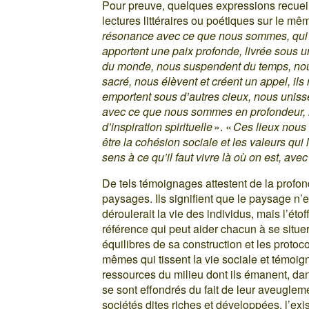
Pour preuve, quelques expressions recueil
lectures littéraires ou poétiques sur le mê
résonance avec ce que nous sommes, qui no
apportent une paix profonde, livrée sous u
du monde, nous suspendent du temps, nous 
sacré, nous élèvent et créent un appel, ils
emportent sous d’autres cieux, nous unisse
avec ce que nous sommes en profondeur, il
d’inspiration spirituelle
». «
Ces lieux nous f
être la cohésion sociale et les valeurs qui 
sens à ce qu’il faut vivre là où on est, ave
De tels témoignages attestent de la profo
paysages. Ils signifient que le paysage n
déroulerait la vie des individus, mais l’éto
référence qui peut aider chacun à se situer 
équilibres de sa construction et les protoc
mêmes qui tissent la vie sociale et témoig
ressources du milieu dont ils émanent, da
se sont effondrés du fait de leur aveuglem
sociétés dites riches et développées, l’exi