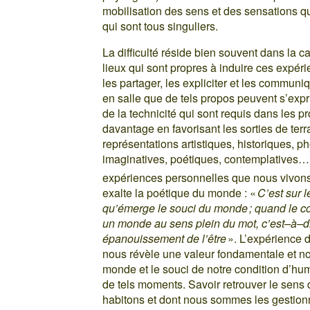
mobilisation des sens et des sensations q
qui sont tous singuliers.
La difficulté réside bien souvent dans la c
lieux qui sont propres à induire ces expé
les partager, les expliciter et les communi
en salle que de tels propos peuvent s’expr
de la technicité qui sont requis dans les
davantage en favorisant les sorties de terrai
représentations artistiques, historiques, p
imaginatives, poétiques, contemplatives… q
expériences personnelles que nous vivons
exalte la poétique du monde : «
C’est sur l
qu’émerge le souci du monde ; quand le cont
un monde au sens plein du mot, c’est–à–dir
épanouissement de l’être
». L’expérience 
nous révèle une valeur fondamentale et nous
monde et le souci de notre condition d’hu
de tels moments. Savoir retrouver le sens d
habitons et dont nous sommes les gestionn