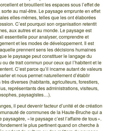
ellent et brouillent les espaces sous l’effet de
la sorte au mal-être. Le paysage emprunte en effet
ales elles-mêmes, telles que les ont élaborées
ession. C’est pourquoi son organisation retentit
mes, aux autres et au monde. Le paysage est
il essentielle pour analyser, comprendre et
nagement et les modes de développement. Il est
laquelle prennent sens les décisions humaines
i que le paysage peut constituer le langage du
su ou de trait commun pour ceux qui l’habitent et le
uentent. C’est parce qu’il incarne autant de valeurs
parler et nous permet naturellement d’établir
rès diverses (habitants, agriculteurs, forestiers,
us, représentants des administrations, visiteurs,
losophes, paysagistes…).
ges, il peut devenir facteur d’unité et de création
communauté de communes de la Haute-Bruche qui a
 paysagère, « le paysage c’est l’affaire de tous ».
e fondement le plus pertinent quand on cherche à