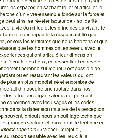
f. En parlant de culture ou des métiers du paysage,
rer les espaces en sachant relier et articuler le
echerche d’un vivre-ensemble fondé sur la force et
 peut ainsi se révéler facteur de « solidarité
 avec la vie du milieu et les principes du vivant, le
Terre et nous rappelle la responsabilité que
, envers les territoires que nous habitons et que
relations que les hommes ont entretenu avec le
expériences qui ont articulé leur dimension
à l’écoute des lieux, en ressentir et en révéler
e fondement pérenne sur lequel il est possible de
gardant ou en restaurant les valeurs qui ont
e de plus en plus mondialisé et encombré de
impératif d’introduire une rupture dans nos
ner des principes organisateurs qui puissent
une cohérence avec les usages et les codes
scrire dans la dimension intuitive de la perception
op souvent, enfouis sous un outillage technique
 des groupes sociaux et transforme le territoire en
t interchangeable
» (Michel Corajoud ,
e au rapport sensible avec les lieux, à la