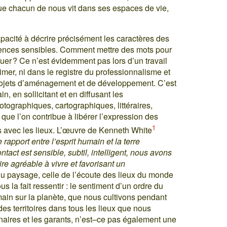
ue chacun de nous vit dans ses espaces de vie,
apacité à décrire précisément les caractères des
riences sensibles. Comment mettre des mots pour
quer ? Ce n’est évidemment pas lors d’un travail
imer, ni dans le registre du professionnalisme et
 projets d’aménagement et de développement. C’est
n, en sollicitant et en diffusant les
hotographiques, cartographiques, littéraires,
ue l’on contribue à libérer l’expression des
1
 avec les lieux. L’œuvre de Kenneth White
e rapport entre l’esprit humain et la terre
act est sensible, subtil, intelligent, nous avons
e agréable à vivre et favorisant un
du paysage, celle de l’écoute des lieux du monde
 la fait ressentir : le sentiment d’un ordre du
main sur la planète, que nous cultivons pendant
es territoires dans tous les lieux que nous
aires et les garants, n’est–ce pas également une