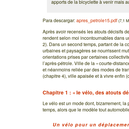
apports de la bicyclette à venir mais 
Para descargar:
apres_petrole15.pdf
(7,1 M
Après avoir recensés les atouts décisifs de l
rendent selon moi incontournables dans une
2). Dans un second temps, partant de la co
urbaines et paysagères se nourrissent mut
orientations prises par certaines collectiv
l’après-pétrole. Ville de la « courte-dista
et néanmoins reliée par des modes de tran
(chapitre 4), ville apaisée et à vivre enfin (
Chapitre 1 : « le vélo, des atouts dé
Le vélo est un mode dont, bizarrement, la
temps, alors que le modèle tout automobile
Un vélo pour un déplacemen