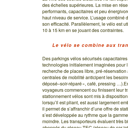
des échelles supérieures. La mise en résea
performants, capacitaires et peu énergivor
haut niveau de service. L’usage combiné du
son efficacité. Parallèlement, le vélo est u
10 à 15 km en se jouant des contraintes.
Le vélo se combine aux tran
Des parkings vélos sécurisés capacitaires 
technologies initialement imaginées pour l
recherche de places libre, pré-réservation 
centrales de mobilité anticipent les besoi
déposé–soir-réparé », café, pressing …).
voyageurs commencent ou finissent leur tr
stationnement vélos sont mis à disposition
lorsqu’il est pliant, est aussi largement em
il permet de s’affranchir d’une offre de sta
s’est développée au rythme que la gamme a 
moindre. Les transporteurs évaluent très bi
abonnés du réseau TEC (réseau de car inte