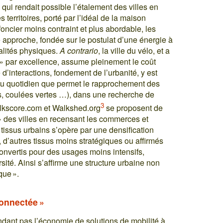
 qui rendait possible l’étalement des villes en
s territoires, porté par l’idéal de la maison
foncier moins contraint et plus abordable, les
 approche, fondée sur le postulat d’une énergie à
éalités physiques.
A contrario
, la ville du vélo, et a
s » par excellence, assume pleinement le coût
’interactions, fondement de l’urbanité, y est
du quotidien que permet le rapprochement des
s, coulées vertes …), dans une recherche de
3
alkscore.com et Walkshed.org
se proposent de
 » des villes en recensant les commerces et
 tissus urbains s’opère par une densification
s, d’autres tissus moins stratégiques ou affirmés
nvertis pour des usages moins intensifs,
sité. Ainsi s’affirme une structure urbaine non
que ».
 connectée »
endant pas l’économie de solutions de mobilité à