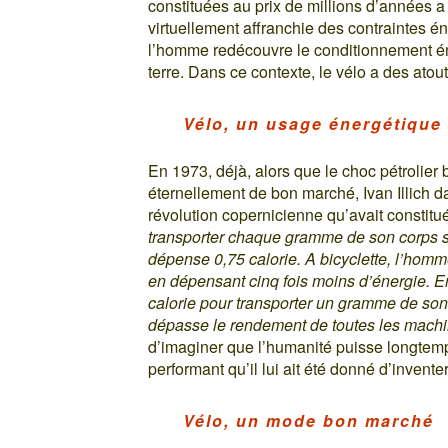
constituées au prix de millions d’années 
virtuellement affranchie des contraintes é
l’homme redécouvre le conditionnement éne
terre. Dans ce contexte, le vélo a des atouts
Vélo, un usage énergétique
En 1973, déjà, alors que le choc pétrolier 
éternellement de bon marché, Ivan Illich da
révolution copernicienne qu’avait constituée
transporter chaque gramme de son corps su
dépense 0,75 calorie. A bicyclette, l’homme 
en dépensant cinq fois moins d’énergie. En t
calorie pour transporter un gramme de son 
dépasse le rendement de toutes les machin
d’imaginer que l’humanité puisse longtemp
performant qu’il lui ait été donné d’inventer
Vélo, un mode bon marché