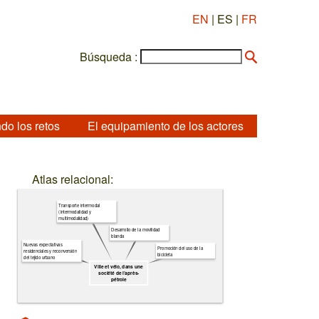
EN
| ES |
FR
Búsqueda :
do los retos
El equipamiento de los actores
Atlas relacional:
Transporte intermodal
(intermodalidad y
multimodalidad)
Desarrollo de la movilidad
blanda
Nuevas expectativas
Promoción del uso de la
residenciales y reconversión
bicicleta
del tejido urbano
Ville et vélo, dans une
société de l’après-
pétrole