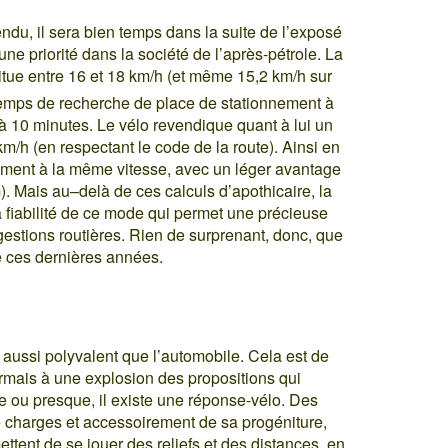
endu, il sera bien temps dans la suite de l’exposé
ne priorité dans la société de l’après-pétrole. La
itue entre 16 et 18 km/h (et même 15,2 km/h sur
 temps de recherche de place de stationnement à
 à 10 minutes. Le vélo revendique quant à lui un
/h (en respectant le code de la route). Ainsi en
blement à la même vitesse, avec un léger avantage
). Mais au–delà de ces calculs d’apothicaire, la
la fiabilité de ce mode qui permet une précieuse
ngestions routières. Rien de surprenant, donc, que
e ces dernières années.
s aussi polyvalent que l’automobile. Cela est de
rmais à une explosion des propositions qui
e ou presque, il existe une réponse-vélo. Des
e charges et accessoirement de sa progéniture,
ttent de se jouer des reliefs et des distances, en