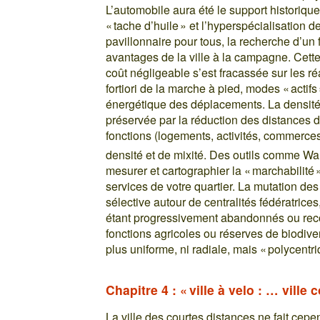
L’automobile aura été le support historique
« tache d’huile » et l’hyperspécialisation de
pavillonnaire pour tous, la recherche d’un 
avantages de la ville à la campagne. Cette
coût négligeable s’est fracassée sur les r
fortiori de la marche à pied, modes « actif
énergétique des déplacements. La densité d
préservée par la réduction des distances 
fonctions (logements, activités, commerce
densité et de mixité. Des outils comme W
mesurer et cartographier la « marchabilité
services de votre quartier. La mutation des
sélective autour de centralités fédératrice
étant progressivement abandonnés ou reco
fonctions agricoles ou réserves de biodiver
plus uniforme, ni radiale, mais « polycentri
Chapitre 4 : « ville à velo : … ville
La ville des courtes distances ne fait cep