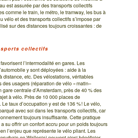
u est assurée par des transports collectifs
es comme le train, le métro, le tramway, les bus à
 vélo et des transports collectifs s’impose par
tilisé sur des distances toujours croissantes : de
sports collectifs
favorisent l’intermodalité en gares. Les
’automobile y sont déployées : aide à la
à distance, etc. Des vélostations, véritables
ns des usagers (réparation de vélo « matin–
En gare centrale d’Amsterdam, près de 40 % des
ajet à vélo. Près de 10 000 places de
. Le taux d’occupation y est de 136 % ! Le vélo,
barqué avec soi dans les transports collectifs, car
tionnement toujours insuffisante. Cette pratique
su offrir un confort accru pour un poids toujours
en l’enjeu que représente le vélo pliant. Les
rurbain en Wallonie) peuvent ainsi bénéficier