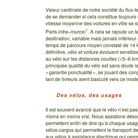
Valeur cardinale de notre société du flux-t
de se demander si cela constitue toujours u
vitesse moyenne des voitures en ville se s
1
Paris
intra–muros
)
. A cela se rajoute un
destination, variable mais jamais inférieur
temps de parcours moyen constaté de 14 km
définitive, vélo et voiture évoluent sensi
au vélo sur les distances courtes (<5–6 km
principale qualité du vélo est sans doute 
« garantie ponctualité », se jouant des co
tant de livreurs aient basculé vers ce mod
Des vélos, des usages
Il est souvent avancé que le vélo n’est pa
moins en moins vrai. Nous assistons déso
permettent enfin de dire qu’à chaque usag
vélos-cargos qui permettent le transport d
aux vélos à assistance électrique qui perme