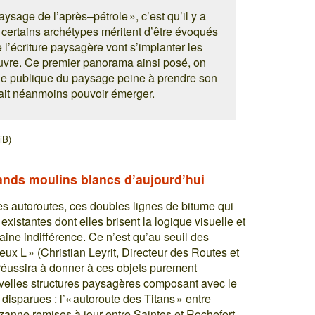
aysage de l’après–pétrole », c’est qu’il y a
 certains archétypes méritent d’être évoqués
e l’écriture paysagère vont s’implanter les
’ouvre. Ce premier panorama ainsi posé, on
que publique du paysage peine à prendre son
vrait néanmoins pouvoir émerger.
iB)
rands moulins blancs d’aujourd’hui
es autoroutes, ces doubles lignes de bitume qui
xistantes dont elles brisent la logique visuelle et
aine indifférence. Ce n’est qu’au seuil des
ux L » (Christian Leyrit, Directeur des Routes et
réussira à donner à ces objets purement
ouvelles structures paysagères composant avec le
 disparues : l’« autoroute des Titans » entre
zanne remises à jour entre Saintes et Rochefort