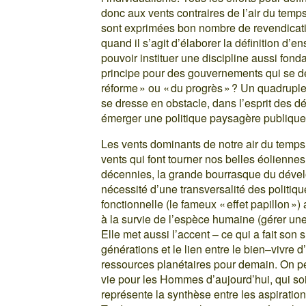
donc aux vents contraires de l’air du temps
sont exprimées bon nombre de revendicati
quand il s’agit d’élaborer la définition d
pouvoir instituer une discipline aussi fo
principe pour des gouvernements qui se dé
réforme » ou « du progrès » ? Un quadrup
se dresse en obstacle, dans l’esprit des dé
émerger une politique paysagère publique
Les vents dominants de notre air du temps
vents qui font tourner nos belles éolienne
décennies, la grande bourrasque du dével
nécessité d’une transversalité des politiq
fonctionnelle (le fameux « effet papillon »
à la survie de l’espèce humaine (gérer une 
Elle met aussi l’accent – ce qui a fait son s
générations et le lien entre le bien–vivre
ressources planétaires pour demain. On peut
vie pour les Hommes d’aujourd’hui, qui soit
représente la synthèse entre les aspiratio