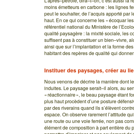
L’après–pétrole, dira–t–on, c’est aussi la 
moins émetteurs en carbone : les lignes fe
peut le souhaiter, de l’acquis apporté par
haut. En ce qui concerne les « écoquar les 
référentiel national du Ministère de l’Ecol
qualité paysagère : la mixité sociale, les 
suffisent pas à constituer un bien–vivre, al
ainsi que sur l’implantation et la forme 
habitant des repères de qualité qui donnent
Instituer des paysages, créer au lie
Nous venons de décrire la manière dont le
induites. Le paysage serait–il alors, au sen
« réactionnaire », le beau paysage étant f
plus haut procèdent d’une posture défens
par des riverains quand ils s’élèvent contr
espace. On observe rarement l’attitude qui
une route ou une voie ferrée, non pas co
élément de composition à part entière du 