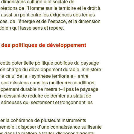
 dimensions culturelle et sociale de
éations de l’Homme sur le territoire et le droit à
t aussi un pont entre les exigences des temps
es, de l’énergie et de l’espace, et la dimension
idien qui fasse sens et repère.
n des politiques de développement
e cette potentielle politique publique du paysage
e en charge du développement durable, ministère
celui de la « synthèse territoriale » entre
 ses missions dans les meilleures conditions,
oppement durable ne mettrait–il pas le paysage
en cessant de réduire ce dernier au statut de
 sérieuses qui sectorisent et tronçonnent les
ser la cohérence de plusieurs instruments
nsemble : disposer d’une connaissance suffisante
és dans la matière à traiter, disposer d’agents