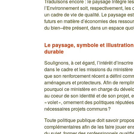
Traduisons encore : le paysage intègre les
l’Environnement soit, respectivement, les cr
un cadre de vie de qualité. Le paysage es
futurs en matière d’économies des ressourc
du bien–être présent, dans un espace quot
Le paysage, symbole et illustratio
durable
Soulignons, à cet égard, l’intérêt d’inscrir
dans le cadre et les missions du ministèr
que son renforcement récent a défini comme 
aménageurs et protecteurs. Afin de remplir
pourquoi ce ministère en charge du dével
au coeur de son identité et de son projet, 
« volet », ornement des politiques réputées
nécessaires projets communs ?
Toute politique publique doit savoir propo
complémentaires afin de les faire jouer e
du sujet, former des professionnels qualifi