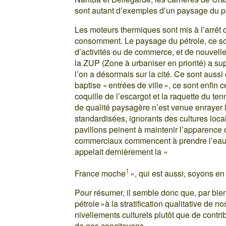
sont autant d’exemples d’un paysage du pétr
Les moteurs thermiques sont mis à l’arrêt 
consomment. Le paysage du pétrole, ce son
d’activités ou de commerce, et de nouvel
la ZUP (Zone à urbaniser en priorité) a su
l’on a désormais sur la cité. Ce sont aussi
baptise « entrées de ville », ce sont enfin 
coquille de l’escargot et la raquette du t
de qualité paysagère n’est venue enrayer 
standardisées, ignorants des cultures loca
pavillons peinent à maintenir l’apparence 
commerciaux commencent à prendre l’eau
appelait dernièrement la «
1
France moche
», qui est aussi, soyons en
Pour résumer, il semble donc que, par bie
pétrole »à la stratification qualitative de 
nivellements culturels plutôt que de contri
de nos concitoyens.