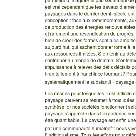
permettre d’imaginer et pas seulement de pr
est vrai cependant que les travaux d’amén
paysages dans le dernier demi–siècle ont é
conception : face aux remembrements, au
de production des énergies renouvelables
et rarement une revendication de progrès. 
bien de créer des formes spatiales ambiti
aujourd’hui, qui sachent donner forme à l
aux ressources limitées. S’en tenir au défen
contribuer au monde de demain. S’enfermer
impuissance à relever des défis décisifs po
t–on tellement à franchir ce tournant ? Po
systématiquement le substantif « paysage »
Les raisons pour lesquelles il est difficile
paysage peuvent se résumer à trois idées 
synthèse, or nos sociétés fonctionnent selo
paysage s’apprécie dans l’expérience sensi
être quantifiable. Le paysage est enfin une
4
par une communauté humaine
: nous vivo
l’individualisme. Tous les efforts pour déf