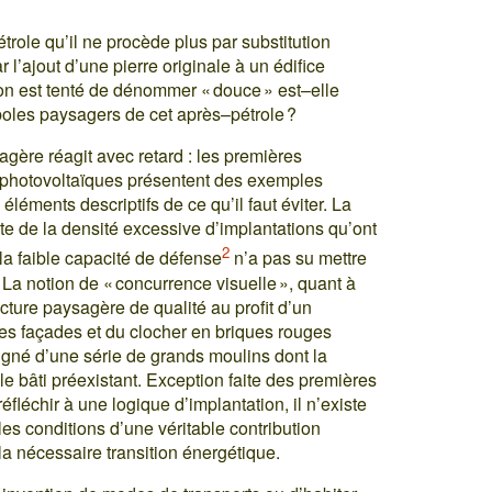
role qu’il ne procède plus par substitution
 l’ajout d’une pierre originale à un édifice
l’on est tenté de dénommer « douce » est–elle
oles paysagers de cet après–pétrole ?
gère réagit avec retard : les premières
u photovoltaïques présentent des exemples
éléments descriptifs de ce qu’il faut éviter. La
pte de la densité excessive d’implantations qu’ont
2
la faible capacité de défense
n’a pas su mettre
 La notion de « concurrence visuelle », quant à
ucture paysagère de qualité au profit d’un
es façades et du clocher en briques rouges
gné d’une série de grands moulins dont la
le bâti préexistant. Exception faite des premières
réfléchir à une logique d’implantation, il n’existe
es conditions d’une véritable contribution
 nécessaire transition énergétique.