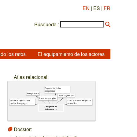
EN
| ES |
FR
Búsqueda :
do los retos
El equipamiento de los actores
Atlas relacional:
Degradación de los
ecosistemas
Energía eólica
Pobreza y territorio
Transición energética
Normes et législations en
Clima y recursos energéticos
matière de paysages
renovables
« Regarde les
éoliennes… »
Dossier: