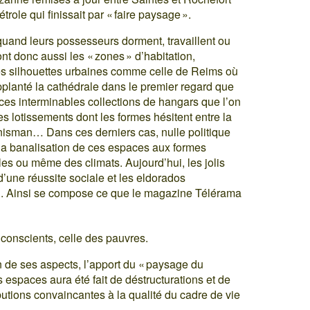
ole qui finissait par « faire paysage ».
quand leurs possesseurs dorment, travaillent ou
t donc aussi les « zones » d’habitation,
les silhouettes urbaines comme celle de Reims où
pplanté la cathédrale dans le premier regard que
 ces interminables collections de hangars que l’on
ces lotissements dont les formes hésitent entre la
ennisman… Dans ces derniers cas, nulle politique
la banalisation de ces espaces aux formes
les ou même des climats. Aujourd’hui, les jolis
d’une réussite sociale et les eldorados
. Ainsi se compose ce que le magazine Télérama
 conscients, celle des pauvres.
n de ses aspects, l’apport du « paysage du
nos espaces aura été fait de déstructurations et de
butions convaincantes à la qualité du cadre de vie