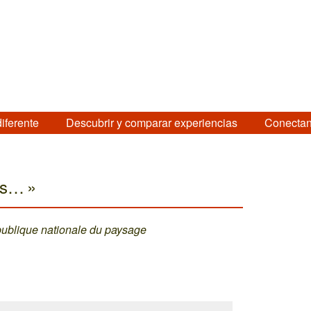
diferente
Descubrir y comparar experiencias
Conectan
es… »
 publique nationale du paysage