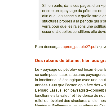
Si l’on parle, dans ces pages, d’un « p
encore un « paysage du pétrole » dont
afin que l’on sache sur quelle strate d
structures propres à la période qui s
verra pour quelles raisons une politi
essor et à quelles conditions elle de
Para descargar:
apres_petrole27.pdf
(7,1 M
Des rubans de bitume, hier, aux g
Le « paysage du pétrole» est incarné par l
se surimposent aux structures paysagères e
la fonctionnalité écologique avec une haut
années 1990 que l’action opiniâtre des « de
Bernard Lassus, son paysagiste–conseil) 
fonctionnels la valeur et l’évidence de n
relief ou révélant des structures anciennes
Nantua et Bellegarde, les carrières de Cra