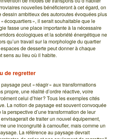
réinvention de modes de transports ou d’habiter
rroviaires nouvelles bénéficieront à cet égard, on
 le dessin ambitieux des autoroutes évoquées plus
« écoquartiers », il serait souhaitable que le
ogie fasse une place importante à la nécessaire
corridors écologiques et la sobriété énergétique ne
ors qu’un travail sur la morphologie du quartier
des espaces de desserte peut donner à chaque
 sens au lieu où il habite.
u de regretter
 paysage peut « réagir » aux transformations
s propre, une réalité d’ordre réactive, voire
orcément celui d’hier ? Tous les exemples cités
ive. La notion de paysage est souvent convoquée
e la perspective d’une transformation de leur
 envisagerait de traiter un nouvel équipement,
mme une incongruité à camoufler, mais comme un
paysage. La référence au paysage devrait