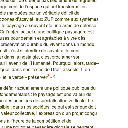
otester, de créer et pas seulement de regretter.Il
agement de l’espace qui ont transformé les
té marquées par un véritable déficit de
x zones d’activité, aux ZUP comme aux systèmes
, le paysage a souvent été une arme de défense
Or l’enjeu actuel d’une politique paysagère est
euses pour demain et agréables à vivre dès
a préservation durable du vivant dans un monde
sif, c’est s’interdire de savoir utilement
 dans la nostalgie, c’est proclamer son
ur l’avenir de l’Humanité. Pourquoi, alors, tarde–
urquoi, dans nos textes de Droit, associe–t–on
3
 et le verbe « préserver
» ?
 de définir actuellement une politique publique du
fondamentales : le paysage est une valeur de
n des principes de spécialisation verticale. Le
ble : dans nos sociétés, ce qui est sérieux doit
 valeur collective, l’expression d’un projet conçu
ns à l’heure de la compétition et de
inir une politique paysagère globale se heurtent