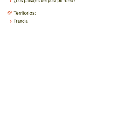
¿Los paisajes del post-petróleo?
Territorios:
Francia