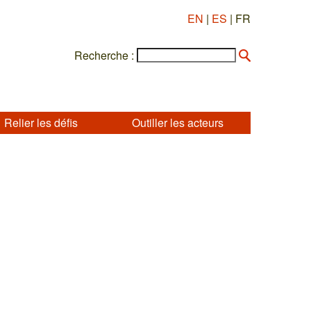
EN
|
ES
| FR
Recherche :
Relier les défis
Outiller les acteurs