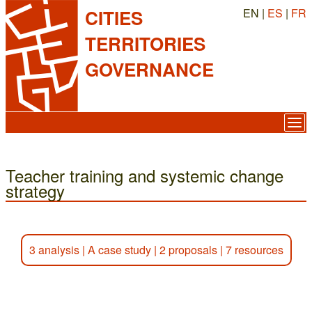
EN |
ES
|
FR
CITIES
TERRITORIES
GOVERNANCE
Teacher training and systemic change
strategy
3 analysis
|
A case study
|
2 proposals
|
7 resources