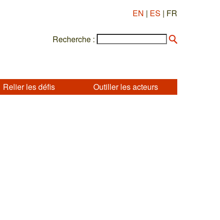
EN
|
ES
| FR
Recherche :
Relier les défis
Outiller les acteurs