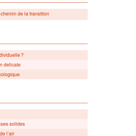
 chemin de la transition
dividuelle ?
n delicate
écologique
ases solides
e l’air