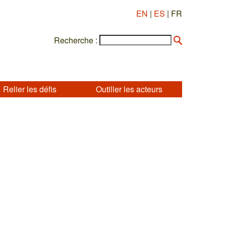
EN
|
ES
| FR
Recherche :
Relier les défis
Outiller les acteurs