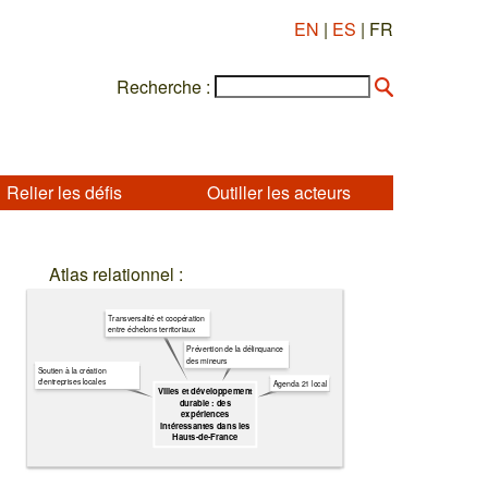
EN
|
ES
| FR
Recherche :
Relier les défis
Outiller les acteurs
Atlas relationnel :
Transversalité et coopération
entre échelons territoriaux
Prévention de la délinquance
des mineurs
Soutien à la création
d'entreprises locales
Agenda 21 local
Villes et développement
durable : des
expériences
intéressantes dans les
Hauts-de-France