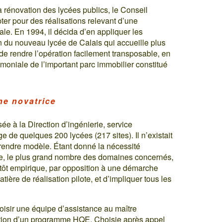
a rénovation des lycées publics, le Conseil
er pour des réalisations relevant d’une
e. En 1994, il décida d’en appliquer les
n du nouveau lycée de Calais qui accueille plus
 de rendre l’opération facilement transposable, en
rimoniale de l’important parc immobilier constitué
he novatrice
e à la Direction d’ingénierie, service
 de quelques 200 lycées (217 sites). Il n’existait
prendre modèle. Étant donné la nécessité
e, le plus grand nombre des domaines concernés,
lutôt empirique, par opposition à une démarche
ière de réalisation pilote, et d’impliquer tous les
oisir une équipe d’assistance au maître
ation d’un programme HQE. Choisie après appel