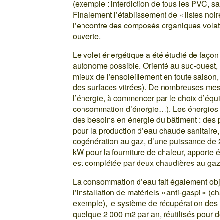
(exemple : interdiction de tous les PVC, san
Finalement l’établissement de « listes noire
l’encontre des composés organiques volat
ouverte.
Le volet énergétique a été étudié de façon
autonome possible. Orienté au sud-ouest, l
mieux de l’ensoleillement en toute saison, 
des surfaces vitrées). De nombreuses mesu
l’énergie, à commencer par le choix d’éq
consommation d’énergie…). Les énergies 
des besoins en énergie du bâtiment : des 
pour la production d’eau chaude sanitaire
cogénération au gaz, d’une puissance de 2
kW pour la fourniture de chaleur, apporte é
est complétée par deux chaudières au gaz
La consommation d’eau fait également objet
l’installation de matériels « anti-gaspi » (c
exemple), le système de récupération des ea
quelque 2 000 m2 par an, réutilisés pour d