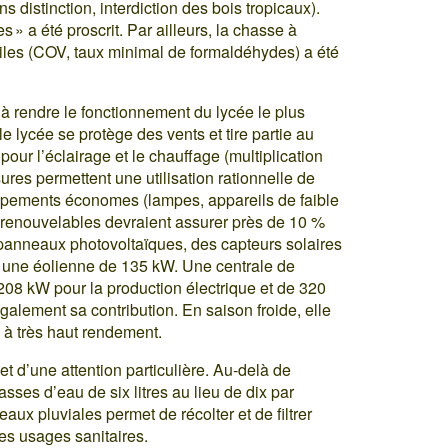
s distinction, interdiction des bois tropicaux).
s » a été proscrit. Par ailleurs, la chasse à
iles (COV, taux minimal de formaldéhydes) a été
 à rendre le fonctionnement du lycée le plus
e lycée se protège des vents et tire partie au
pour l’éclairage et le chauffage (multiplication
res permettent une utilisation rationnelle de
uipements économes (lampes, appareils de faible
renouvelables devraient assurer près de 10 %
panneaux photovoltaïques, des capteurs solaires
, une éolienne de 135 kW. Une centrale de
08 kW pour la production électrique et de 320
galement sa contribution. En saison froide, elle
 à très haut rendement.
 d’une attention particulière. Au-delà de
hasses d’eau de six litres au lieu de dix par
ux pluviales permet de récolter et de filtrer
es usages sanitaires.