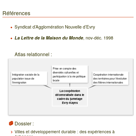
Références
Syndicat d’Agglomération Nouvelle d’Evry
, nov-déc. 1998
La Lettre de la Maison du Monde
Atlas relationnel :
Prise en compte des
diversités culturelles et
Intégration sociale de la
Coopération internationale
participation à la vie politique
population issue de
des territoires pour l'évolution
locale
l'immigration
des filières internationales
La coopération
décentralisée dans le
cadre du jumelage
Evry-Kayes
Dossier :
Villes et développement durable : des expériences à