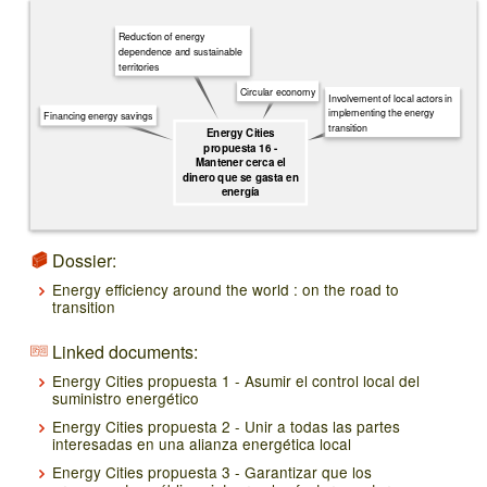
Reduction of energy
dependence and sustainable
territories
Circular economy
Involvement of local actors in
implementing the energy
Financing energy savings
transition
Energy Cities
propuesta 16 -
Mantener cerca el
dinero que se gasta en
energía
Dossier:
Energy efficiency around the world : on the road to
transition
Linked documents:
Energy Cities propuesta 1 - Asumir el control local del
suministro energético
Energy Cities propuesta 2 - Unir a todas las partes
interesadas en una alianza energética local
Energy Cities propuesta 3 - Garantizar que los