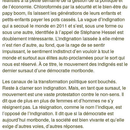
réalistes à la petite semaine de la gestion de la politique et
de l’économie. Chloroformés par la sécurité et le bien-être du
papy boom, ils laissent les générations de leurs enfants et
petits-enfants payer les pots cassés. La vague d’indignation
qui a secoué le monde en 2011 et s’est, sous une forme ou
sous une autre, identifiée à l’appel de Stéphane Hessel est
doublement intéressante. L’indignation laissée à elle-même
n’est rien d’autre, au fond, que la rage de se sentir
impuissant, le sentiment indistinct d’en vouloir à tout le
monde et surtout aux élites auto-proclamées pour le sort qui
nous est réservé. À ce titre, le mouvement des indignés est le
dernier sursaut d’une démocratie moribonde.
Les canaux de la transformation politique sont bouchés.
Reste à clamer son indignation. Mais, en tant que sursaut, le
mouvement est une vaste protestation contre le non-sens. Il
dit que de plus en plus de femmes et d’hommes ne s’y
résignent pas. La résignation, comme le nom l’indique, est
l’opposé de l’indignation. Il dit que si la démocratie est
aujourd’hui moribonde, la société est bien vivante et qu’elle
exige d’autres voies, d’autres réponses.