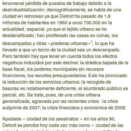
fenomenal pérdida de puestos de trabajo debido a la
desindustrialización ; demográficamente, se habla de una
ciudad en retroceso
ya que Detroit ha pasado de 1,8
millones de habitantes en 1960 a unos 700.000 en la
actualidad ; espacial, ya que el tejido urbano se ha
desdensificado ; han proliferado las casas en ruinas, los
1
descampados y otras « praderas urbanas »
, lo que ha
llevado a que un tercio de la ciudad sea un descampado.
Pero también hay que tener en cuenta todos los efectos
negativos inducidos por este declive: la drástica bajada de la
base fiscal, los poderes municipales sin recursos
financieros, los recortes presupuestarios. Esto ha provocado
la reducción de los servicios urbanos: la recogida de
basuras es notablemente deficiente, el alumbrado público es
parcial, etc. Se trata, pues, de una crisis urbana
generalizada, agravada por las recientes crisis : la crisis
subprime
de 2007; la crisis financiera y económica de 2008.
Apodada «
ciudad de los asesinatos
» en los años 90,
Detroit se percibe hoy cada vez más como «
ciudad de las