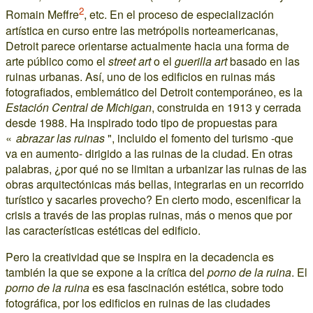
2
Romain Meffre
, etc. En el proceso de especialización
artística en curso entre las metrópolis norteamericanas,
Detroit parece orientarse actualmente hacia una forma de
arte público como el
street art
o el
guerilla art
basado en las
ruinas urbanas. Así, uno de los edificios en ruinas más
fotografiados, emblemático del Detroit contemporáneo, es la
Estación Central de Michigan
, construida en 1913 y cerrada
desde 1988. Ha inspirado todo tipo de propuestas para
«
abrazar las ruinas
", incluido el fomento del turismo -que
va en aumento- dirigido a las ruinas de la ciudad. En otras
palabras, ¿por qué no se limitan a urbanizar las ruinas de las
obras arquitectónicas más bellas, integrarlas en un recorrido
turístico y sacarles provecho? En cierto modo, escenificar la
crisis a través de las propias ruinas, más o menos que por
las características estéticas del edificio.
Pero la creatividad que se inspira en la decadencia es
también la que se expone a la crítica del
porno de la ruina
. El
porno de la ruina
es esa fascinación estética, sobre todo
fotográfica, por los edificios en ruinas de las ciudades