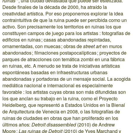
ruinas
", una ciudad devastada que puede ser estetizada.
Desde finales de la década de 2000, ha atraído la
creatividad artística. Por eso proponemos explorar la idea
contraintuitiva de que la ruina puede ser percibida como un
activo. Son precisamente los territorios en ruinas los que
constituyen campos de juego para los artistas : fotografías de
edificios en ruinas ; casas abandonadas repintadas,
ornamentadas, con muecas ; obras de
street art
en muros
abandonados ; filmaciones postapocalípticas ; proyectos de
parques de atracciones con temática zombi en una fábrica
en ruinas, etc. A menudo se trata de iniciativas artísticas
espontáneas basadas en infraestructuras urbanas
abandonadas y portadoras de un mensaje social. La acogida
mediática nacional e internacional es especialmente
favorable : los artistas cuyas obras son más difundidas son
los que anclan su trabajo en la ruina, como el Proyecto
Heidelberg, que representó a Estados Unidos en la Bienal
de Arquitectura de Venecia en 2008, o las fotografías de
ruinas de ciudades en obras que han proliferado en los
últimos años:
Detroit disassembled
(2010) de Andrew
Moore ;
Las ruinas de Detroit
(2010) de Yves Marchand y