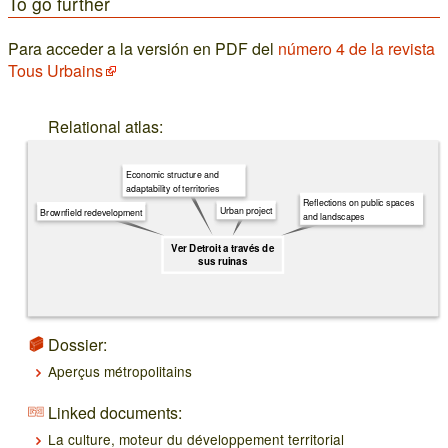
To go further
Para acceder a la versión en PDF del
número 4 de la revista
Tous Urbains
Relational atlas:
Economic structure and
adaptability of territories
Reflections on public spaces
Urban project
Brownfield redevelopment
and landscapes
Ver Detroit a través de
sus ruinas
Dossier:
Aperçus métropolitains
Linked documents:
La culture, moteur du développement territorial