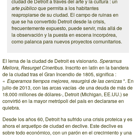
ciudad de Detroit a través del arte y la cultura : un
arte público
que permita a los habitantes
reapropiarse de su ciudad. El campo de ruinas en
que se ha convertido Detroit desde la crisis,
frecuentemente expuesto, puede servir, más allá de
la observación y la puesta en escena incorpórea,
como palanca para nuevos proyectos comunitarios.
El lema de la ciudad de Detroit es visionario.
Speramus
Meliora, Resurget Cineribus
. Inscrito en latín en la bandera
de la ciudad tras el Gran Incendio de 1805, significa :
«
Esperamos tiempos mejores, resurgirá de las cenizas
". En
julio de 2013, con las arcas vacías -de una deuda de más de
18.000 millones de dólares-, Detroit (Michigan, EE.UU.) se
convirtió en la mayor metrópoli del país en declararse en
quiebra.
Desde los años 60, Detroit ha sufrido una crisis proteica y es
ahora el arquetipo de ciudad en declive. Este declive es
sobre todo económico, con un parón en el crecimiento y una