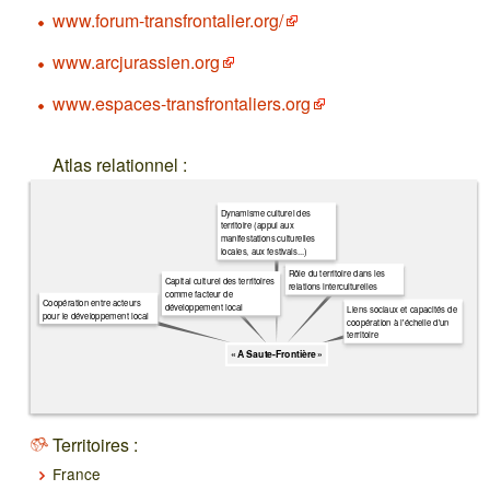
www.forum-transfrontalier.org/
www.arcjurassien.org
www.espaces-transfrontaliers.org
Atlas relationnel :
Dynamisme culturel des
territoire (appui aux
manifestations culturelles
locales, aux festivals...)
Rôle du territoire dans les
Capital culturel des territoires
relations interculturelles
comme facteur de
Coopération entre acteurs
développement local
Liens sociaux et capacités de
pour le développement local
coopération à l'échelle d'un
territoire
« A Saute-Frontière »
Territoires :
France