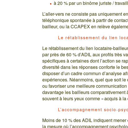
à 20 % par un binôme juriste / travail
L’aller-vers ne consiste pas uniquement en 
téléphonique spontanée à partir de contac
bailleur, ou la CCAPEX en relève égaleme
Le rétablissement du lien loca
Le rétablissement du lien locataire-baill
par près de 60 % d’ADIL aux profils très v
spécifiques à certaines dont l’action se r
diversité dans les réponses conforte le be
disposer d’un cadre commun d’analyse afin
expériences. Néanmoins, quel que soit le de
ou favoriser une meilleure communication en
davantage les bailleurs comparativement à c
souvent à leurs yeux comme « acquis à la 
L’accompagnement socio-psy
Moins de 10 % des ADIL indiquent mener c
la mesure où l’accompagnement psycholog