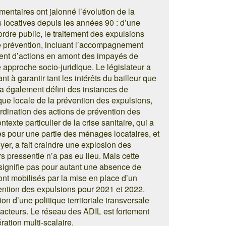
mentaires ont jalonné l’évolution de la
s locatives depuis les années 90 : d’une
’ordre public, le traitement des expulsions
e prévention, incluant l’accompagnement
ent d’actions en amont des impayés de
 approche socio-juridique. Le législateur a
 à garantir tant les intérêts du bailleur que
 a également défini des instances de
ique locale de la prévention des expulsions,
rdination des actions de prévention des
exte particulier de la crise sanitaire, qui a
s pour une partie des ménages locataires, et
yer, a fait craindre une explosion des
 pressentie n’a pas eu lieu. Mais cette
ignifie pas pour autant une absence de
 sont mobilisés par la mise en place d’un
vention des expulsions pour 2021 et 2022.
on d’une politique territoriale transversale
’acteurs. Le réseau des ADIL est fortement
ration multi-scalaire.