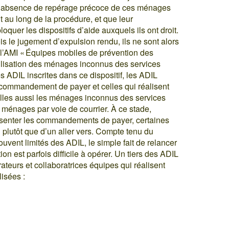
 l’absence de repérage précoce de ces ménages
t au long de la procédure, et que leur
quer les dispositifs d’aide auxquels ils ont droit.
ois le jugement d’expulsion rendu, ils ne sont alors
i l’AMI « Équipes mobiles de prévention des
ilisation des ménages inconnus des services
es ADIL inscrites dans ce dispositif, les ADIL
 commandement de payer et celles qui réalisent
 elles aussi les ménages inconnus des services
s ménages par voie de courrier. À ce stade,
senter les commandements de payer, certaines
n plutôt que d’un aller vers. Compte tenu du
ent limités des ADIL, le simple fait de relancer
n est parfois difficile à opérer. Un tiers des ADIL
ateurs et collaboratrices équipes qui réalisent
lisées :