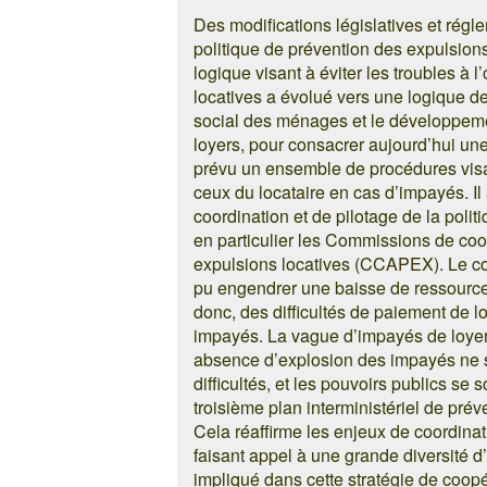
Des modifications législatives et régle
politique de prévention des expulsion
logique visant à éviter les troubles à l
locatives a évolué vers une logique d
social des ménages et le développem
loyers, pour consacrer aujourd’hui une
prévu un ensemble de procédures visant
ceux du locataire en cas d’impayés. Il
coordination et de pilotage de la polit
en particulier les Commissions de coo
expulsions locatives (CCAPEX). Le cont
pu engendrer une baisse de ressource
donc, des difficultés de paiement de lo
impayés. La vague d’impayés de loyers
absence d’explosion des impayés ne s
difficultés, et les pouvoirs publics se
troisième plan interministériel de pré
Cela réaffirme les enjeux de coordinati
faisant appel à une grande diversité d
impliqué dans cette stratégie de coopé