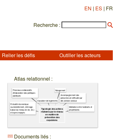
EN
|
ES
| FR
Recherche :
Relier les défis
Outiller les acteurs
Atlas relationnel :
Processus collaboratifs
Relogement
d'élaboration des politiques
Accompagnement des
publiques
personnes en difficulté par
Expulsion de logements
des acteurs sociaux
Précarité économique
(surendettement, chômage,
Médiation entre habitants et
Typologie des actions
baisse du niveau de vie, etc.)
propriétaires
réalisées par le réseau
et loyers impayés
en matière de
prévention des
expulsions
Documents liés :