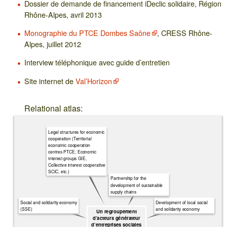
Dossier de demande de financement iDeclic solidaire, Région
Rhône-Alpes, avril 2013
Monographie du PTCE Dombes Saône
, CRESS Rhône-
Alpes, juillet 2012
Interview téléphonique avec guide d’entretien
Site internet de
Val’Horizon
Relational atlas:
Legal structures for economic
cooperation (Territorial
economic cooperation
centres PTCE, Economic
interest groups GIE,
Collective interest cooperative
SCIC, etc.)
Partnership for the
development of sustainable
supply chains
Social and solidarity economy
Development of local social
(SSE)
and solidarity economy
Un regroupement
d’acteurs générateur
d’entreprises sociales