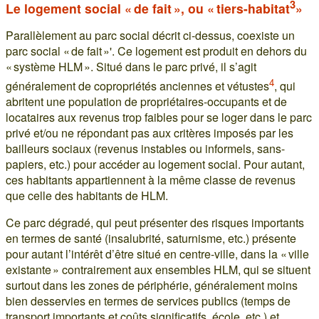
3
Le logement social « de fait », ou « tiers-habitat
»
Parallèlement au parc social décrit ci-dessus, coexiste un
parc social « de fait »'. Ce logement est produit en dehors du
« système HLM ». Situé dans le parc privé, il s’agit
4
généralement de copropriétés anciennes et vétustes
, qui
abritent une population de propriétaires-occupants et de
locataires aux revenus trop faibles pour se loger dans le parc
privé et/ou ne répondant pas aux critères imposés par les
bailleurs sociaux (revenus instables ou informels, sans-
papiers, etc.) pour accéder au logement social. Pour autant,
ces habitants appartiennent à la même classe de revenus
que celle des habitants de HLM.
Ce parc dégradé, qui peut présenter des risques importants
en termes de santé (insalubrité, saturnisme, etc.) présente
pour autant l’intérêt d’être situé en centre-ville, dans la « ville
existante » contrairement aux ensembles HLM, qui se situent
surtout dans les zones de périphérie, généralement moins
bien desservies en termes de services publics (temps de
transport importants et coûts significatifs, école, etc.) et