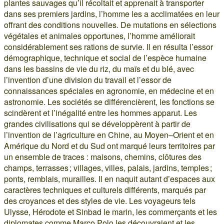
plantes sauvages qu’il récoltait et apprenait à transporter
dans ses premiers jardins, l’homme les a acclimatées en leur
offrant des conditions nouvelles. De mutations en sélections
végétales et animales opportunes, l’homme améliorait
considérablement ses rations de survie. Il en résulta l’essor
démographique, technique et social de l’espèce humaine
dans les bassins de vie du riz, du maïs et du blé, avec
l’invention d’une division du travail et l’essor de
connaissances spéciales en agronomie, en médecine et en
astronomie. Les sociétés se différencièrent, les fonctions se
scindèrent et l’inégalité entre les hommes apparut. Les
grandes civilisations qui se développèrent à partir de
l’invention de l’agriculture en Chine, au Moyen–Orient et en
Amérique du Nord et du Sud ont marqué leurs territoires par
un ensemble de traces : maisons, chemins, clôtures des
champs, terrasses ; villages, villes, palais, jardins, temples ;
ponts, remblais, murailles. Il en naquit autant d’espaces aux
caractères techniques et culturels différents, marqués par
des croyances et des styles de vie. Les voyageurs tels
Ulysse, Hérodote et Sinbad le marin, les commerçants et les
diplomates comme Marco Polo les découvraient et les