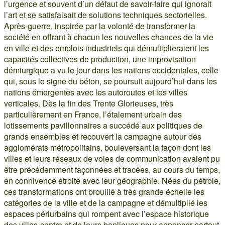
l’urgence et souvent d’un défaut de savoir-faire qui ignorait
l’art et se satisfaisait de solutions techniques sectorielles.
Après-guerre, inspirée par la volonté de transformer la
société en offrant à chacun les nouvelles chances de la vie
en ville et des emplois industriels qui démultiplieraient les
capacités collectives de production, une improvisation
démiurgique a vu le jour dans les nations occidentales, celle
qui, sous le signe du béton, se poursuit aujourd’hui dans les
nations émergentes avec les autoroutes et les villes
verticales. Dès la fin des Trente Glorieuses, très
particulièrement en France, l’étalement urbain des
lotissements pavillonnaires a succédé aux politiques de
grands ensembles et recouvert la campagne autour des
agglomérats métropolitains, bouleversant la façon dont les
villes et leurs réseaux de voies de communication avaient pu
être précédemment façonnées et tracées, au cours du temps,
en connivence étroite avec leur géographie. Nées du pétrole,
ces transformations ont brouillé à très grande échelle les
catégories de la ville et de la campagne et démultiplié les
espaces périurbains qui rompent avec l’espace historique
des villes-centre et de leurs banlieues pour annoncer partout