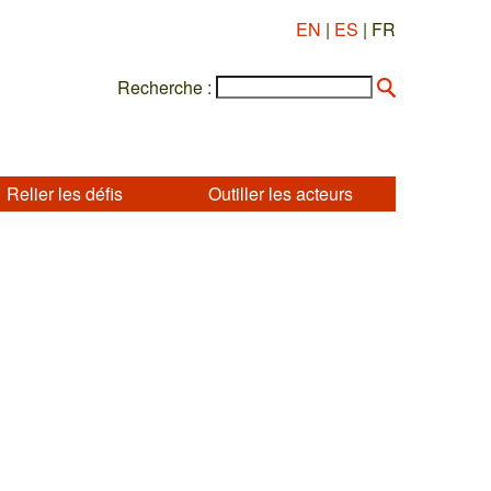
EN
|
ES
| FR
Recherche :
Relier les défis
Outiller les acteurs