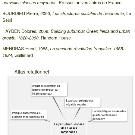
, Presses universitaires de France
nouvelles classes moyennes
BOURDIEU Pierre, 2000,
, Le
Les structures sociales de l’économie
Seuil
HAYDEN Dolores, 2009,
Building suburbia: Green fields and urban
. Random House
growth, 1820-2000
MENDRAS Henri, 1988,
La seconde révolution française. 1965-
, Gallimard
1984
Atlas relationnel :
Impact de l'aspiration au
logement individuel sur
l'étalement urbain
Expression politique des
inégalités sociales
Caractéristiques sociales des
Politique d'accession à la
quartiers et territoires
propriété et périurbanisation
périurbains
Le périurbain : espace
des classes
moyennes ?