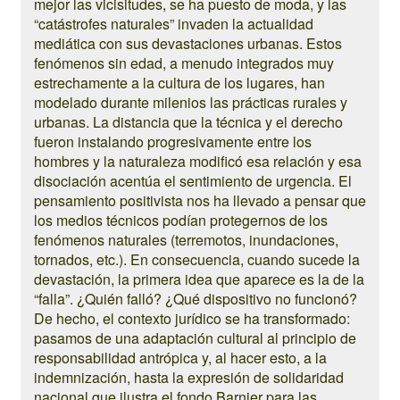
mejor las vicisitudes, se ha puesto de moda, y las
“catástrofes naturales” invaden la actualidad
mediática con sus devastaciones urbanas. Estos
fenómenos sin edad, a menudo integrados muy
estrechamente a la cultura de los lugares, han
modelado durante milenios las prácticas rurales y
urbanas. La distancia que la técnica y el derecho
fueron instalando progresivamente entre los
hombres y la naturaleza modificó esa relación y esa
disociación acentúa el sentimiento de urgencia. El
pensamiento positivista nos ha llevado a pensar que
los medios técnicos podían protegernos de los
fenómenos naturales (terremotos, inundaciones,
tornados, etc.). En consecuencia, cuando sucede la
devastación, la primera idea que aparece es la de la
“falla”. ¿Quién falló? ¿Qué dispositivo no funcionó?
De hecho, el contexto jurídico se ha transformado:
pasamos de una adaptación cultural al principio de
responsabilidad antrópica y, al hacer esto, a la
indemnización, hasta la expresión de solidaridad
nacional que ilustra el fondo Barnier para las