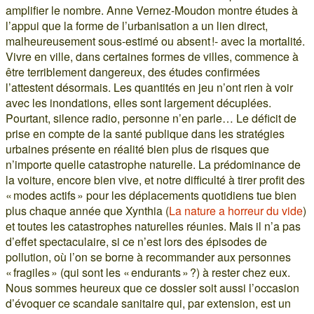
amplifier le nombre. Anne Vernez-Moudon montre études à
l’appui que la forme de l’urbanisation a un lien direct,
malheureusement sous-estimé ou absent !- avec la mortalité.
Vivre en ville, dans certaines formes de villes, commence à
être terriblement dangereux, des études confirmées
l’attestent désormais. Les quantités en jeu n’ont rien à voir
avec les inondations, elles sont largement décuplées.
Pourtant, silence radio, personne n’en parle… Le déficit de
prise en compte de la santé publique dans les stratégies
urbaines présente en réalité bien plus de risques que
n’importe quelle catastrophe naturelle. La prédominance de
la voiture, encore bien vive, et notre difficulté à tirer profit des
« modes actifs » pour les déplacements quotidiens tue bien
plus chaque année que Xynthia (
La nature a horreur du vide
)
et toutes les catastrophes naturelles réunies. Mais il n’a pas
d’effet spectaculaire, si ce n’est lors des épisodes de
pollution, où l’on se borne à recommander aux personnes
« fragiles » (qui sont les « endurants » ?) à rester chez eux.
Nous sommes heureux que ce dossier soit aussi l’occasion
d’évoquer ce scandale sanitaire qui, par extension, est un