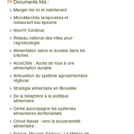
Documents liés :
Manger bio ici et maintenant
MicroMarchés temporaires et
restaurant-bar-épicerie
Nourrir Cordoue
Réseau national des villes pour
l’agroécologie
Alimentation saine et durable dans les
crèches
AcceCible : Accès de tous à une
alimentation durable
Articulation du système agroalimentaire
régional
Stratégie alimentaire en Biovallée
De la biosphère à la politique
alimentaire
Cérès accompagne les systèmes
alimentaires territorialisés
Circuit Navas : vers la souveraineté
alimentaire
France, Mouans-Sartoux : La Maison de