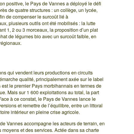
ion positive, le Pays de Vannes a déployé le défi
ès de quatre structures : un collège, un lycée,
in de compenser le surcoût lié à
x, plusieurs outils ont été mobilisés : la lutte
nt 1, 2 ou 3 morceaux, la proposition d’un plat
’achat de légumes bio avec un surcoût faible, en
régionaux.
ons qui vendent leurs productions en circuits
émarche qualité, principalement axée sur le label
s est le premier Pays morbihannais en termes de
e. Mais sur 1 600 exploitations au total, la part
 Face à ce constat, le Pays de Vannes lance le
rsions et remettre de l’équilibre, entre un littoral
itoire intérieur en pleine crise agricole.
 de Vannes accompagne les acteurs de terrain, en
s moyens et des services. Actée dans sa charte