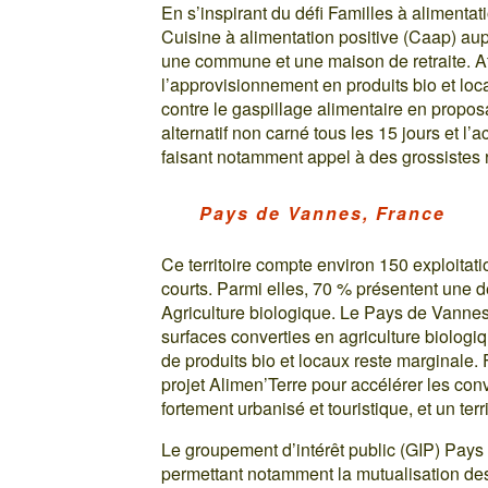
En s’inspirant du défi Familles à alimentat
Cuisine à alimentation positive (Caap) aupr
une commune et une maison de retraite. Af
l’approvisionnement en produits bio et locau
contre le gaspillage alimentaire en proposa
alternatif non carné tous les 15 jours et l
faisant notamment appel à des grossistes 
Pays de Vannes, France
Ce territoire compte environ 150 exploitati
courts. Parmi elles, 70 % présentent une d
Agriculture biologique. Le Pays de Vanne
surfaces converties en agriculture biologiqu
de produits bio et locaux reste marginale.
projet Alimen’Terre pour accélérer les conve
fortement urbanisé et touristique, et un terr
Le groupement d’intérêt public (GIP) Pays
permettant notamment la mutualisation de