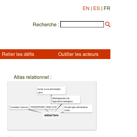
EN
|
ES
| FR
Recherche :
Relier les défis
Outiller les acteurs
Atlas relationnel :
Accès à une alimentation
saine
Développement de
l'agriculture biologique
Interpénétration urbain-rural
Circuits agro-alimentaires
Fondation Carosso
courts
Alimen’Terre