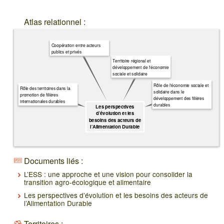
Atlas relationnel :
Coopération entre acteurs
publics et privés
Territoire régional et
développement de l'économie
sociale et solidaire
Rôle de l'économie sociale et
Rôle des territoires dans la
solidaire dans le
promotion de filières
développement des filières
internationales durables
durables
Les perspectives
d’évolution et les
besoins des acteurs de
l’Alimentation Durable
Documents liés :
L’ESS : une approche et une vision pour consolider la
transition agro-écologique et alimentaire
Les perspectives d’évolution et les besoins des acteurs de
l’Alimentation Durable
Territoires :