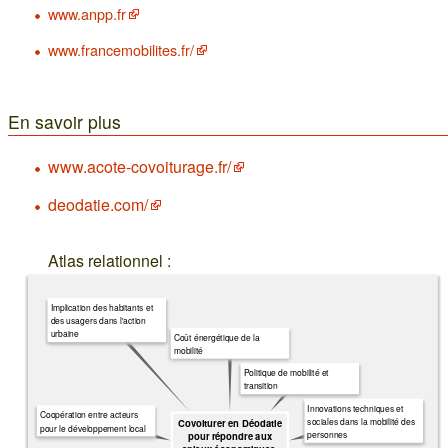
www.anpp.fr
www.francemobilites.fr/
En savoir plus
www.acote-covoiturage.fr/
deodatie.com/
Atlas relationnel :
Implication des habitants et
des usagers dans l'action
urbaine
Coût énergétique de la
mobilité
Politique de mobilité et
transition
Innovations techniques et
Coopération entre acteurs
sociales dans la mobilité des
Covoiturer en Déodatie
pour le développement local
personnes
pour répondre aux