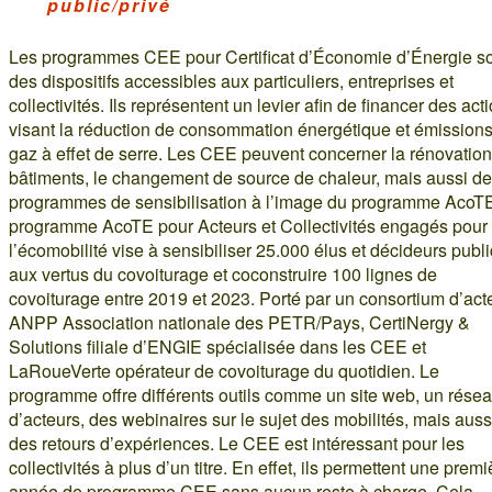
public/privé
Les programmes CEE pour Certificat d’Économie d’Énergie s
des dispositifs accessibles aux particuliers, entreprises et
collectivités. Ils représentent un levier afin de financer des act
visant la réduction de consommation énergétique et émission
gaz à effet de serre. Les CEE peuvent concerner la rénovatio
bâtiments, le changement de source de chaleur, mais aussi d
programmes de sensibilisation à l’image du programme AcoTE
programme AcoTE pour Acteurs et Collectivités engagés pour
l’écomobilité vise à sensibiliser 25.000 élus et décideurs publ
aux vertus du covoiturage et coconstruire 100 lignes de
covoiturage entre 2019 et 2023. Porté par un consortium d’act
ANPP Association nationale des PETR/Pays, CertiNergy &
Solutions filiale d’ENGIE spécialisée dans les CEE et
LaRoueVerte opérateur de covoiturage du quotidien. Le
programme offre différents outils comme un site web, un rése
d’acteurs, des webinaires sur le sujet des mobilités, mais auss
des retours d’expériences. Le CEE est intéressant pour les
collectivités à plus d’un titre. En effet, ils permettent une premi
année de programme CEE sans aucun reste à charge. Cela