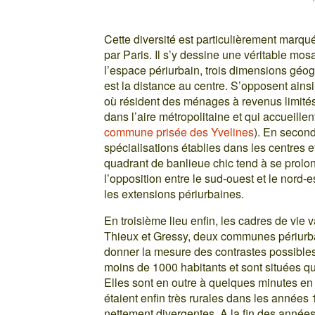
Cette diversité est particulièrement mar
par Paris. Il s’y dessine une véritable mos
l’espace périurbain, trois dimensions géo
est la distance au centre. S’opposent ain
où résident des ménages à revenus limités
dans l’aire métropolitaine et qui accueill
commune prisée des Yvelines
). En secon
spécialisations établies dans les centres 
quadrant de banlieue chic tend à se prolon
l’opposition entre le sud-ouest et le nord
les extensions périurbaines.
En troisième lieu enfin, les cadres de vie 
Thieux et Gressy, deux communes périurba
donner la mesure des contrastes possibl
moins de 1000 habitants et sont situées q
Elles sont en outre à quelques minutes en
étaient enfin très rurales dans les années 1
nettement divergentes. A la fin des années