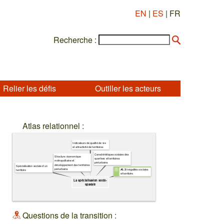
EN
|
ES
| FR
Recherche :
Relier les défis
Outiller les acteurs
Atlas relationnel :
Indicateurs de qualité de vie
et attractivité de territoires
Caractéristiques sociales des
Structure économique
quartiers et territoires
métropolitaine et
périurbains
développement des territoires
Spécialisation sociale d'un
périurbains
Inégalités sociales
A1.3
territoire
et territoire
La spécialisation socio-
spatiale
Questions de la transition :