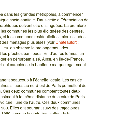
quée dans les grandes métropoles, à commencer
aïque socio-spatiale. Dans cette différenciation de
graphiques doivent être distinguées. La première
si les communes les plus éloignées des centres,
, et les communes résidentielles, mieux situées
ent des ménages plus aisés (voir
Châteaufort :
d lieu, on observe le prolongement des
et les proches banlieues. En d’autres termes, un
ger en périurbain aisé. Ainsi, en Ile-de-France,
-est qui caractérise la banlieue marque également
varient beaucoup à l’échelle locale. Les cas de
ines situées au nord-est de Paris permettent de
es. Ces deux communes comptent toutes deux
uasiment à la même distance du centre de Paris.
 voiture l’une de l’autre. Ces deux communes
960. Elles ont pourtant suivi des trajectoires
 1960, lorsque la périurbanisation de la