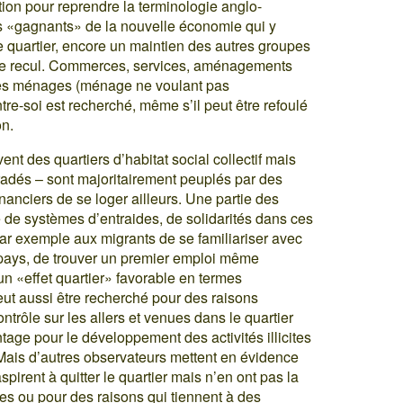
tion pour reprendre la terminologie anglo-
s «gagnants» de la nouvelle économie qui y
e quartier, encore un maintien des autres groupes
e recul. Commerces, services, aménagements
ces ménages (ménage ne voulant pas
tre-soi est recherché, même s’il peut être refoulé
on.
ent des quartiers d’habitat social collectif mais
radés – sont majoritairement peuplés par des
anciers de se loger ailleurs. Une partie des
e de systèmes d’entraides, de solidarités dans ces
par exemple aux migrants de se familiariser avec
 pays, de trouver un premier emploi même
un «effet quartier» favorable en termes
peut aussi être recherché pour des raisons
ontrôle sur les allers et venues dans le quartier
tage pour le développement des activités illicites
Mais d’autres observateurs mettent en évidence
pirent à quitter le quartier mais n’en ont pas la
res ou pour des raisons qui tiennent à des