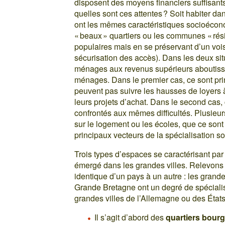
disposent des moyens financiers suffisants 
quelles sont ces attentes ? Soit habiter d
ont les mêmes caractéristiques socioécon
« beaux » quartiers ou les communes « résid
populaires mais en se préservant d’un voisi
sécurisation des accès). Dans les deux situ
ménages aux revenus supérieurs aboutisse
ménages. Dans le premier cas, ce sont pr
peuvent pas suivre les hausses de loyers à 
leurs projets d’achat. Dans le second cas,
confrontés aux mêmes difficultés. Plusieu
sur le logement ou les écoles, que ce son
principaux vecteurs de la spécialisation s
Trois types d’espaces se caractérisant par
émergé dans les grandes villes. Relevons 
identique d’un pays à un autre : les grande
Grande Bretagne ont un degré de spécialisa
grandes villes de l’Allemagne ou des État
Il s’agit d’abord des
quartiers bour