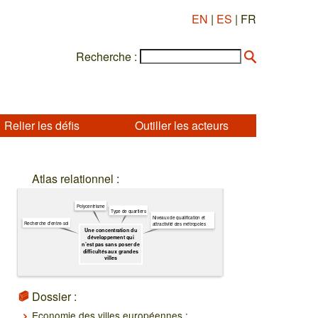
EN
|
ES
| FR
Recherche :
Relier les défis
Outiller les acteurs
Atlas relationnel :
Polycentrisme
Type de quartiers
Niveaux de qualification et
Recherche d'entre-soi
attractivité des métropoles
Une concentration du
développement qui
n’est pas sans poser de
difficultés aux grandes
villes
Dossier :
Economie des villes européennes :