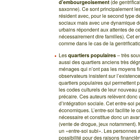
d’embourgeoisement
(de gentrifica
saxonne). Ce sont principalement le
résident avec, pour le second type d
sociaux mais avec une dynamique d
urbains répondent aux attentes de 
nécessairement dire familles). Cet en
comme dans le cas de la gentrificati
Les
quartiers populaires
– très souv
aussi des quartiers anciens très dég
ménages qui n’ont pas les moyens fin
observateurs insistent sur l’existenc
quartiers populaires qui permettent 
les codes culturels de leur nouveau
précaire. Ces auteurs relèvent donc 
d’intégration sociale. Cet entre-soi 
économiques. L’entre-soi facilite le c
nécessaire et constitue donc un avan
(vente de drogue, jeux notamment). 
un «entre-soi subi». Les personnes as
possibilité pour des raisons financiè