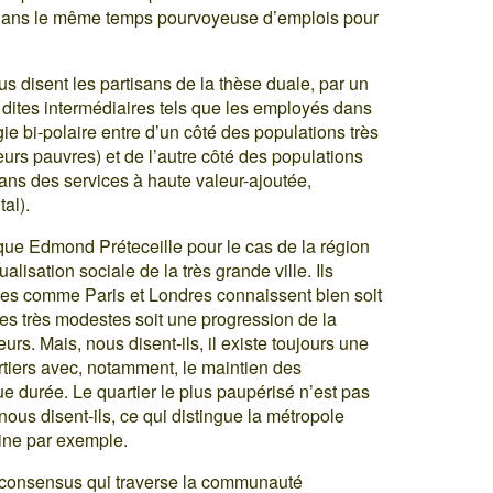
st dans le même temps pourvoyeuse d’emplois pour
us disent les partisans de la thèse duale, par un
 dites intermédiaires tels que les employés dans
gie bi-polaire entre d’un côté des populations très
urs pauvres) et de l’autre côté des populations
dans des services à haute valeur-ajoutée,
al).
que Edmond Préteceille pour le cas de la région
alisation sociale de la très grande ville. Ils
lles comme Paris et Londres connaissent bien soit
s très modestes soit une progression de la
. Mais, nous disent-ils, il existe toujours une
rtiers avec, notamment, le maintien des
ue durée. Le quartier le plus paupérisé n’est pas
s disent-ils, ce qui distingue la métropole
ine par exemple.
ge consensus qui traverse la communauté