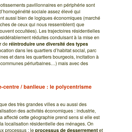
 lotissements pavillonnaires en périphérie sont
 d’homogénéité sociale assez élevé qui
ultent aussi bien de logiques économiques (marché
proches de ceux qui nous ressemblent) que
ouvent occultées). Les trajectoires résidentielles
onsidérablement réduites conduisant à la mise en
er de
réintroduire une diversité des types
cation dans les quartiers d’habitat social, parc
nes et dans les quartiers bourgeois, incitation à
 les communes périurbaines…) mais avec des
-centre / banlieue : le polycentrisme
e des très grandes villes a eu aussi des
isation des activités économiques : industrie,
 affecté cette géographie prend sens si elle est
la localisation résidentielle des ménages. On
ux processus : le
processus de desserrement
et