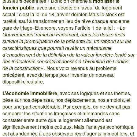
plusieurs décennies ? Donc on cherche à
mobiliser le
foncier public
, avec une décote en faveur du logement
social : c’est la loi du 18 janvier dernier. Mais le stock est
raréfié, sauf à transformer en lieu de rêve chaque ancienne
gare de triage. Et encore, voyons l’article 1 de la loi : »
Le
Gouvernement remet au Parlement, dans les douze mois
suivant la promulgation de la présente loi, un rapport sur les
caractéristiques que pourrait revêtir un mécanisme
d’encadrement de la définition de la valeur foncière fondé sur
des indicateurs concrets et adossé à l’évolution de l’indice
de la construction
« . Nous voici revenus au problème
précédent, avec du temps pour inventer un nouveau
dispositif circulaire.
L’économie immobilière
, avec ses logiques et ses inerties,
pèse sur nos dépenses, nos déplacements, nos emplois, et
pour une part considérable. Par exemple, on ne devrait pas
comparer les situations françaises et allemandes sans
constater entre autre que le logement allemand est
significativement moins coûteux. Mais l’analyse économique
est abandonnée à des observatoires d’agents immobiliers, et