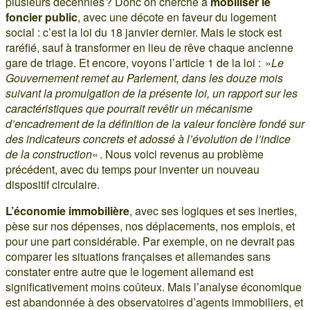
plusieurs décennies ? Donc on cherche à
mobiliser le
foncier public
, avec une décote en faveur du logement
social : c’est la loi du 18 janvier dernier. Mais le stock est
raréfié, sauf à transformer en lieu de rêve chaque ancienne
gare de triage. Et encore, voyons l’article 1 de la loi : »
Le
Gouvernement remet au Parlement, dans les douze mois
suivant la promulgation de la présente loi, un rapport sur les
caractéristiques que pourrait revêtir un mécanisme
d’encadrement de la définition de la valeur foncière fondé sur
des indicateurs concrets et adossé à l’évolution de l’indice
de la construction
« . Nous voici revenus au problème
précédent, avec du temps pour inventer un nouveau
dispositif circulaire.
L’économie immobilière
, avec ses logiques et ses inerties,
pèse sur nos dépenses, nos déplacements, nos emplois, et
pour une part considérable. Par exemple, on ne devrait pas
comparer les situations françaises et allemandes sans
constater entre autre que le logement allemand est
significativement moins coûteux. Mais l’analyse économique
est abandonnée à des observatoires d’agents immobiliers, et