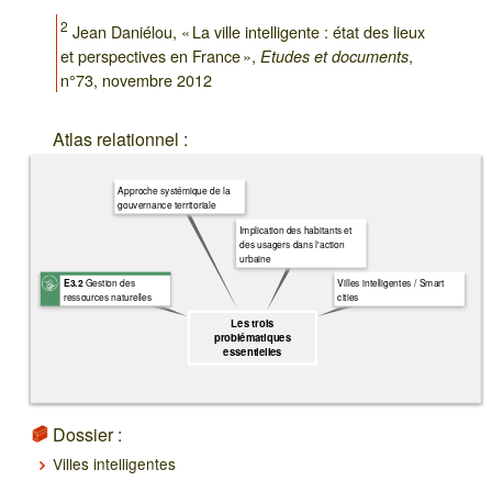
2
Jean Daniélou, « La ville intelligente : état des lieux
et perspectives en France »,
,
Etudes et documents
n°73, novembre 2012
Atlas relationnel :
Approche systémique de la
gouvernance territoriale
Implication des habitants et
des usagers dans l'action
urbaine
Gestion des
Villes intelligentes / Smart
E3.2
ressources naturelles
cities
Les trois
problématiques
essentielles
Dossier :
Villes intelligentes